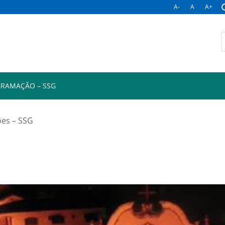
A-
A
A+
RAMAÇÃO – SSG
ões – SSG