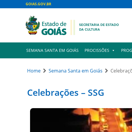
GOIAS.GOV.BR
SEMANA SANTA EM GOIÁS
PROCISSÕES
PROG
Home
Semana Santa em Goiás
Celebraç
Celebrações – SSG