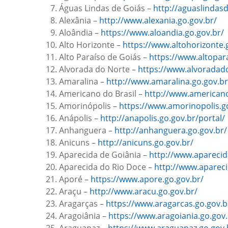
Águas Lindas de Goiás –
http://aguaslindasd
Alexânia –
http://www.alexania.go.gov.br/
Aloândia –
https://www.aloandia.go.gov.br/
Alto Horizonte –
https://www.altohorizonte.
Alto Paraíso de Goiás –
https://www.altopara
Alvorada do Norte –
https://www.alvoradado
Amaralina –
http://www.amaralina.go.gov.br
Americano do Brasil –
http://www.americano
Amorinópolis –
https://www.amorinopolis.g
Anápolis –
http://anapolis.go.gov.br/portal/
Anhanguera –
http://anhanguera.go.gov.br/
Anicuns –
http://anicuns.go.gov.br/
Aparecida de Goiânia –
http://www.aparecid
Aparecida do Rio Doce –
http://www.apareci
Aporé –
https://www.apore.go.gov.br/
Araçu –
http://www.aracu.go.gov.br/
Aragarças –
https://www.aragarcas.go.gov.b
Aragoiânia –
https://www.aragoiania.go.gov.