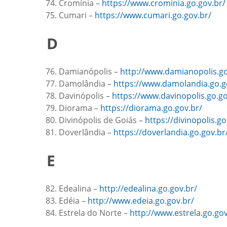
Cromínia –
https://www.crominia.go.gov.br/
Cumari –
https://www.cumari.go.gov.br/
D
Damianópolis –
http://www.damianopolis.go
Damolândia –
https://www.damolandia.go.g
Davinópolis –
https://www.davinopolis.go.go
Diorama –
https://diorama.go.gov.br/
Divinópolis de Goiás –
https://divinopolis.go
Doverlândia –
https://doverlandia.go.gov.br
E
Edealina –
http://edealina.go.gov.br/
Edéia –
http://www.edeia.go.gov.br/
Estrela do Norte –
http://www.estrela.go.go