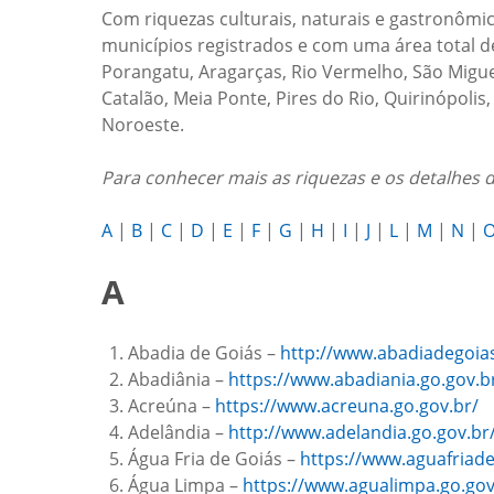
Com riquezas culturais, naturais e gastronômic
municípios registrados e com uma área total d
Porangatu, Aragarças, Rio Vermelho, São Miguel
Catalão, Meia Ponte, Pires do Rio, Quirinópolis
Noroeste.
Para conhecer mais as riquezas e os detalhes d
A
|
B
|
C
|
D
|
E
|
F
|
G
|
H
|
I
|
J
|
L
|
M
|
N
|
A
Abadia de Goiás –
http://www.abadiadegoias
Abadiânia –
https://www.abadiania.go.gov.b
Acreúna –
https://www.acreuna.go.gov.br/
Adelândia –
http://www.adelandia.go.gov.br
Água Fria de Goiás –
https://www.aguafriade
Água Limpa –
https://www.agualimpa.go.gov