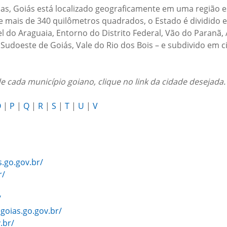
as, Goiás está localizado geograficamente em uma região e
e mais de 340 quilômetros quadrados, o Estado é dividido
 do Araguaia, Entorno do Distrito Federal, Vão do Paranã, A
, Sudoeste de Goiás, Vale do Rio dos Bois – e subdivido em c
e cada município goiano, clique no link da cidade desejada.
O
|
P
|
Q
|
R
|
S
|
T
|
U
|
V
.go.gov.br/
r/
/
goias.go.gov.br/
.br/