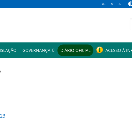
A-
A
A+
p
ISLAÇÃO
GOVERNANÇA
DIÁRIO OFICIAL
ACESSO À I
s
023