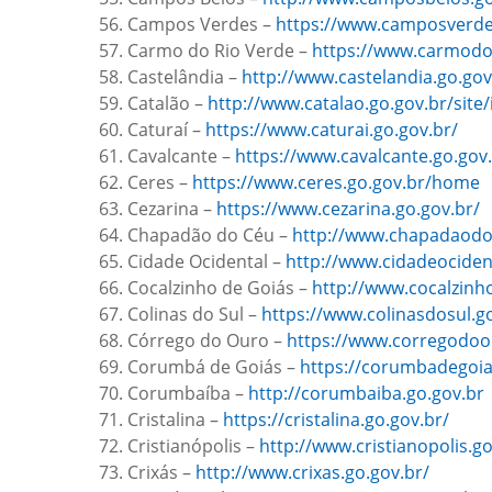
Campos Verdes –
https://www.camposverde
Carmo do Rio Verde –
https://www.carmodor
Castelândia –
http://www.castelandia.go.gov
Catalão –
http://www.catalao.go.gov.br/site
Caturaí –
https://www.caturai.go.gov.br/
Cavalcante –
https://www.cavalcante.go.gov.
Ceres –
https://www.ceres.go.gov.br/home
Cezarina –
https://www.cezarina.go.gov.br/
Chapadão do Céu –
http://www.chapadaodo
Cidade Ocidental –
http://www.cidadeocident
Cocalzinho de Goiás –
http://www.cocalzinho
Colinas do Sul –
https://www.colinasdosul.go
Córrego do Ouro –
https://www.corregodoo
Corumbá de Goiás –
https://corumbadegoia
Corumbaíba –
http://corumbaiba.go.gov.br
Cristalina –
https://cristalina.go.gov.br/
Cristianópolis –
http://www.cristianopolis.go
Crixás –
http://www.crixas.go.gov.br/