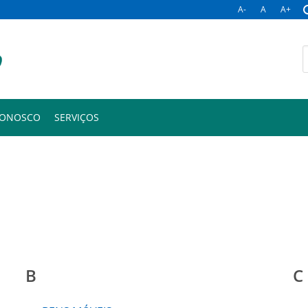
A-
A
A+
B
p
CONOSCO
SERVIÇOS
B
C