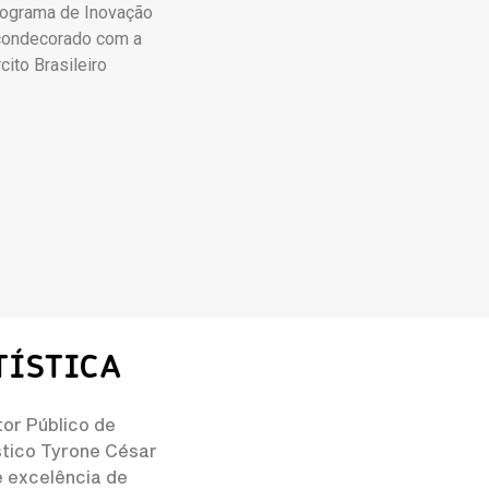
rograma de Inovação
condecorado com a
ito Brasileiro
TÍSTICA
or Público de
stico Tyrone César
e excelência de