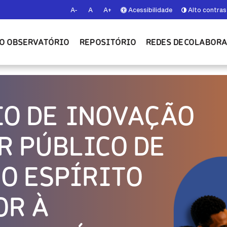
A-
A
A+
Acessibilidade
Alto contras
O OBSERVATÓRIO
REPOSITÓRIO
REDES DE COLABOR
IO DE INOVAÇÃO
R PÚBLICO DE
DO ESPÍRITO
OR À