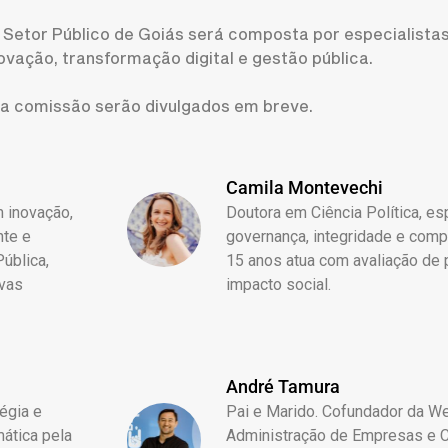
 Setor Público de Goiás será composta por especialist
ovação, transformação digital e gestão pública.
da comissão serão divulgados em breve.
Camila Montevechi
m inovação,
Doutora em Ciência Política, es
nte e
governança, integridade e comp
ública,
15 anos atua com avaliação de p
ivas
impacto social.
André Tamura
égia e
Pai e Marido. Cofundador da W
ática pela
Administração de Empresas e 