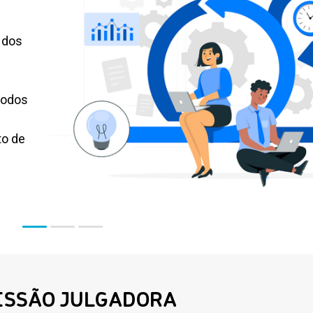
 dos
todos
to de
ISSÃO JULGADORA