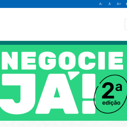
A-
A
A+