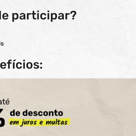
e participar?
s​
efícios: