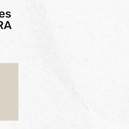
es
RA