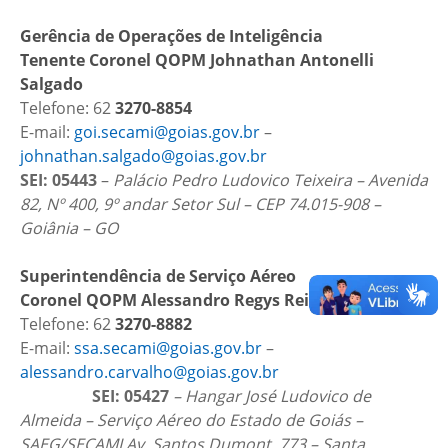
Gerência de Operações de Inteligência
Tenente Coronel QOPM Johnathan Antonelli
Salgado
Telefone: 62
3270-8854
E-mail:
goi.secami@goias.gov.br
–
johnathan.salgado@goias.gov.br
SEI: 05443
–
Palácio Pedro Ludovico Teixeira – Avenida
82, Nº 400, 9º andar Setor Sul – CEP 74.015-908 –
Goiânia – GO
Superintendência de Serviço Aéreo
Coronel QOPM Alessandro Regys Reis de Carvalho
Telefone: 62
3270-8882
E-mail:
ssa.secami@goias.gov.br
–
alessandro.carvalho@goias.gov.br
SEI: 05427
– Hangar José Ludovico de
Almeida – Serviço Aéreo do Estado de Goiás –
SAEG/SECAMI Av. Santos Dumont, 773 – Santa