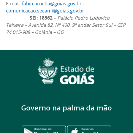
E-mail:
fabio.arocha@goias.gov.b
r
–
comunicacao.secami@goias.gov.br
SEI: 18562
– Palácio Pedro Ludovico
Teixeira – Avenida 82, Nº 400, 9º andar Setor Sul – CEP
74.015-908 – Goiânia – GO
Governo na palma da mão