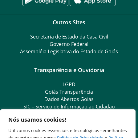
Outros Sites
Secretaria de Estado da Casa Civil
Governo Federal
Assembléia Legislativa do Estado de Goiás
Transparência e Ouvidoria
LGPD
Goiás Transparência
Dados Abertos Goiás
SIC – Serviço de Informação ao Cidadão
e-SIC – Serviço Eletrônico de Informação ao Cidadão
Nós usamos cookies!
Acesso à Informação
Ouvidoria Setorial
Utilizamos cookies essenciais e tecnológicos semelhantes
Ouvidoria Setorial (Expresso)
de acordo com a nossa
Política de Privacidade
e
Política