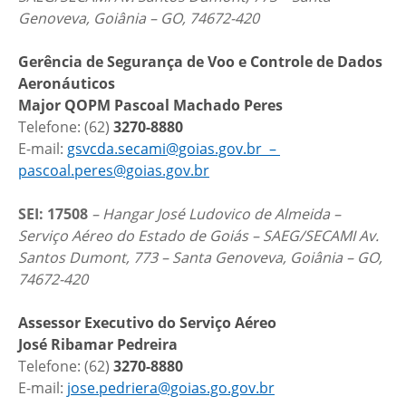
Genoveva, Goiânia – GO, 74672-420
Gerência de Segurança de Voo e Controle de Dados
Aeronáuticos
Major QOPM Pascoal Machado Peres
Telefone: (62)
3270-8880
E-mail:
gsvcda.secami@goias.gov.br –
pascoal.peres@goias.gov.br
SEI: 17508
– Hangar José Ludovico de Almeida –
Serviço Aéreo do Estado de Goiás – SAEG/SECAMI Av.
Santos Dumont, 773 – Santa Genoveva, Goiânia – GO,
74672-420
Assessor Executivo do Serviço Aéreo
José Ribamar Pedreira
Telefone: (62)
3270-8880
E-mail:
jose.pedriera@goias.go.gov.br