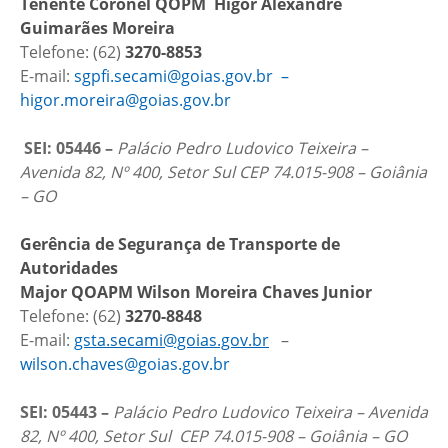
Tenente Coronel QOPM Higor Alexandre
Guimarães Moreira
Telefone: (62)
3270-8853
E-mail:
sgpfi.secami@goias.gov.br –
higor.moreira@goias.gov.br
SEI: 05446 –
Palácio Pedro Ludovico Teixeira –
Avenida 82, Nº 400, Setor Sul CEP 74.015-908 – Goiânia
– GO
Gerência de Segurança de Transporte de
Autoridades
Major QOAPM Wilson Moreira Chaves Junior
Telefone: (62)
3270-8848
E-mail:
gsta.secami@goias.gov.br
–
wilson.chaves@goias.gov.br
SEI: 05443 –
Palácio Pedro Ludovico Teixeira – Avenida
82, Nº 400, Setor Sul CEP 74.015-908 – Goiânia – GO