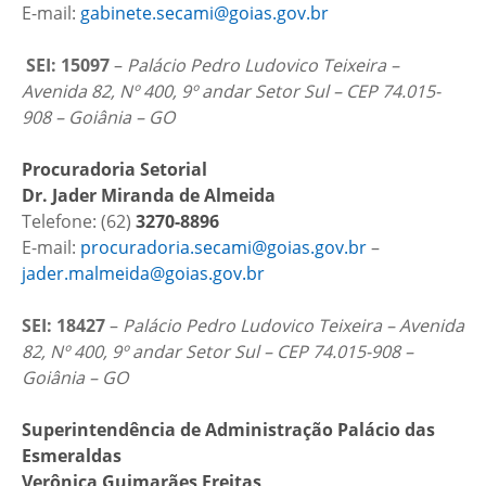
E-mail:
gabinete.secami@goias.gov.br
SEI: 15097
–
Palácio Pedro Ludovico Teixeira –
Avenida 82, Nº 400, 9º andar Setor Sul – CEP 74.015-
908 – Goiânia – GO
Procuradoria Setorial
Dr. Jader Miranda de Almeida
Telefone: (62)
3270-8896
E-mail:
procuradoria.secami@goias.gov.br
–
jader.malmeida@goias.gov.br
SEI: 18427
–
Palácio Pedro Ludovico Teixeira – Avenida
82, Nº 400, 9º andar Setor Sul – CEP 74.015-908 –
Goiânia – GO
Superintendência de Administração Palácio das
Esmeraldas
Verônica Guimarães Freitas