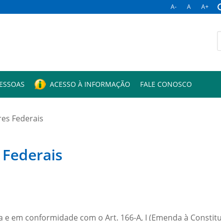
A-
A
A+
B
p
PESSOAS
ACESSO À INFORMAÇÃO
FALE CONOSCO
es Federais
Federais
 e em conformidade com o Art. 166-A, I (Emenda à Constituiç