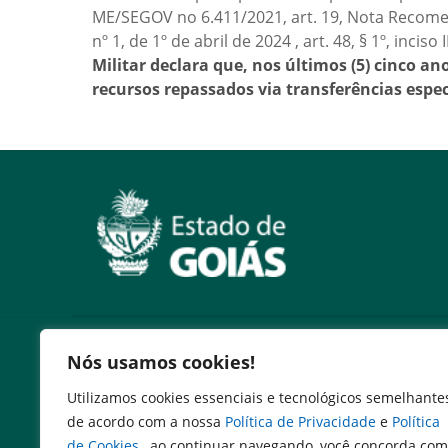
ME/SEGOV no 6.411/2021, art. 19, Nota Recome
nº 1, de 1º de abril de 2024 , art. 48, § 1º, in
Militar declara que, nos últimos (5) cinco a
recursos repassados via transferências espec
Outros Sites
Nós usamos cookies!
Secretaria de Estado da Casa Civil
Utilizamos cookies essenciais e tecnológicos semelhante
Governo Federal
de acordo com a nossa
Política de Privacidade
e
Política
Assembléia Legislativa do Estado de Goiás
de Cookies
, ao continuar navegando, você concorda com