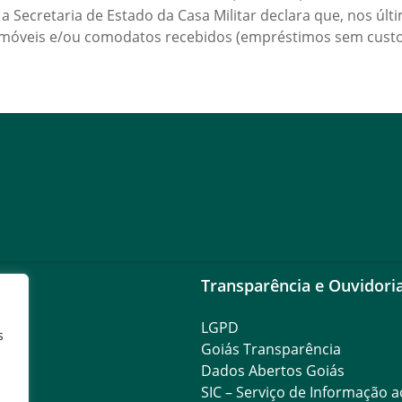
a Secretaria de Estado da Casa Militar declara que, nos últi
 móveis e/ou comodatos recebidos (empréstimos sem cust
Transparência e Ouvidori
LGPD
s
Goiás Transparência
Dados Abertos Goiás
SIC – Serviço de Informação 