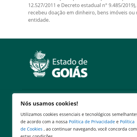
12.527/2011 e Decreto estadual n° 9.485/2019), 
recebeu doação em dinheiro, bens imóveis ou
entidade.
Outros Sites
Nós usamos cookies!
Secretaria de Estado da Casa Civil
Utilizamos cookies essenciais e tecnológicos semelhante
Governo Federal
de acordo com a nossa
Política de Privacidade
e
Política
Assembléia Legislativa do Estado de Goiás
de Cookies
, ao continuar navegando, você concorda com
estas condições.