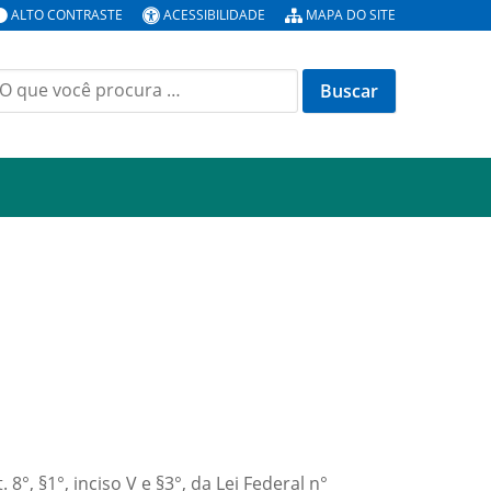
ALTO CONTRASTE
ACESSIBILIDADE
MAPA DO SITE
uscar
or:
8°, §1°, inciso V e §3°, da Lei Federal n°