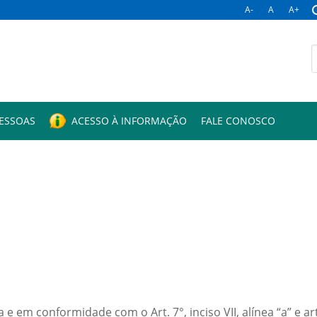
A-
A
A+
B
p
PESSOAS
ACESSO À INFORMAÇÃO
FALE CONOSCO
em conformidade com o Art. 7°, inciso VII, alínea “a” e art. 