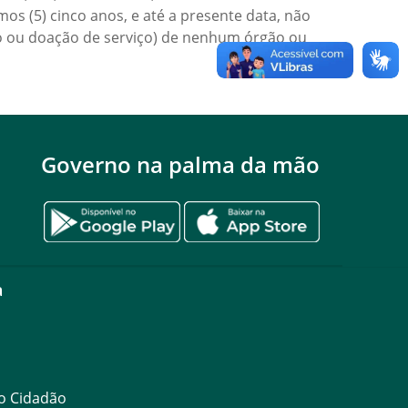
mos (5) cinco anos, e até a presente data, não
o ou doação de serviço) de nenhum órgão ou
Governo na palma da mão
a
ao Cidadão