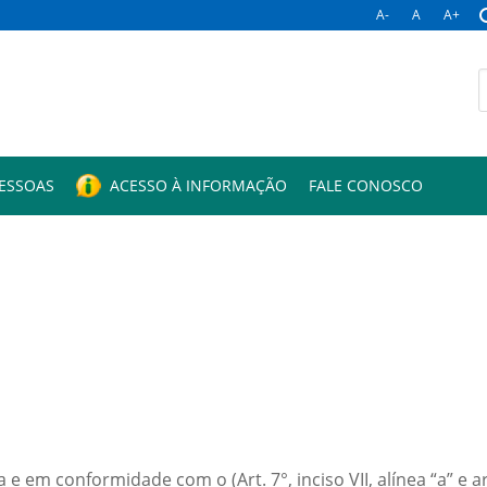
A-
A
A+
B
p
PESSOAS
ACESSO À INFORMAÇÃO
FALE CONOSCO
 em conformidade com o (Art. 7°, inciso VII, alínea “a” e art