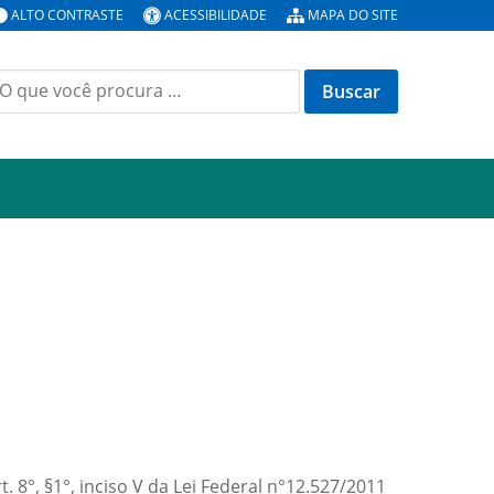
ALTO CONTRASTE
ACESSIBILIDADE
MAPA DO SITE
uscar
or:
. 8°, §1°, inciso V da Lei Federal n°12.527/2011