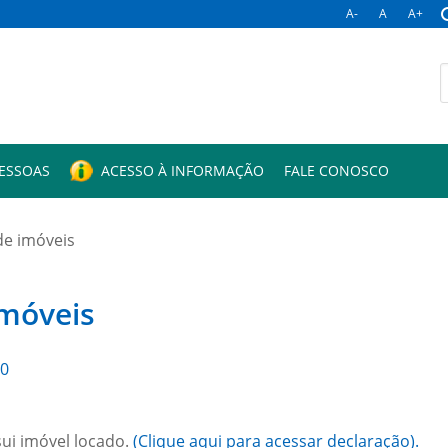
A-
A
A+
B
p
PESSOAS
ACESSO À INFORMAÇÃO
FALE CONOSCO
de imóveis
imóveis
20
ui imóvel locado.
(Clique aqui para acessar declaração).