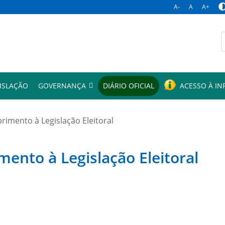
A-
A
A+
p
ISLAÇÃO
GOVERNANÇA
DIÁRIO OFICIAL
ACESSO À I
mento à Legislação Eleitoral
to à Legislação Eleitoral