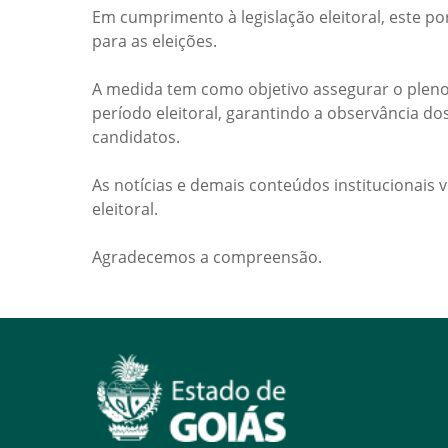
Em cumprimento à legislação eleitoral, este po
para as eleições.
A medida tem como objetivo assegurar o pleno
período eleitoral, garantindo a observância do
candidatos.
As notícias e demais conteúdos institucionais 
eleitoral.
Agradecemos a compreensão.