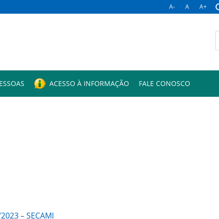
A-
A
A+
B
p
PESSOAS
ACESSO À INFORMAÇÃO
FALE CONOSCO
1/2023 – SECAMI