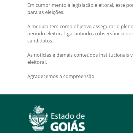
Em cumprimento à legislação eleitoral, este po
para as eleições.
A medida tem como objetivo assegurar o pleno
período eleitoral, garantindo a observância do
candidatos.
As notícias e demais conteúdos institucionais 
eleitoral.
Agradecemos a compreensão.