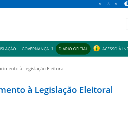
A-
A
A+
p
ISLAÇÃO
GOVERNANÇA
DIÁRIO OFICIAL
ACESSO À I
mento à Legislação Eleitoral
to à Legislação Eleitoral