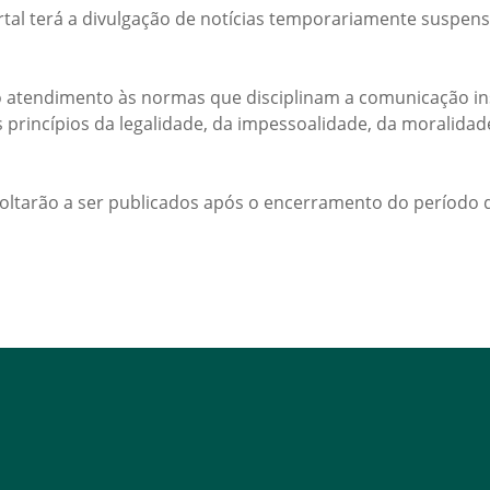
rtal terá a divulgação de notícias temporariamente suspens
 atendimento às normas que disciplinam a comunicação ins
s princípios da legalidade, da impessoalidade, da moralida
voltarão a ser publicados após o encerramento do período d