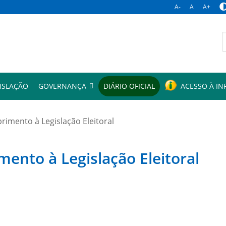
A-
A
A+
p
ISLAÇÃO
GOVERNANÇA
DIÁRIO OFICIAL
ACESSO À I
mento à Legislação Eleitoral
to à Legislação Eleitoral