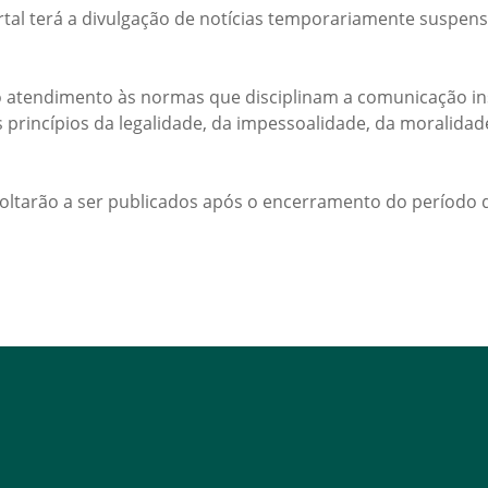
rtal terá a divulgação de notícias temporariamente suspens
 atendimento às normas que disciplinam a comunicação ins
s princípios da legalidade, da impessoalidade, da moralida
voltarão a ser publicados após o encerramento do período d