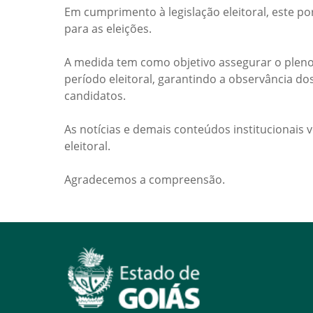
Em cumprimento à legislação eleitoral, este po
para as eleições.
A medida tem como objetivo assegurar o pleno
período eleitoral, garantindo a observância do
candidatos.
As notícias e demais conteúdos institucionais 
eleitoral.
Agradecemos a compreensão.