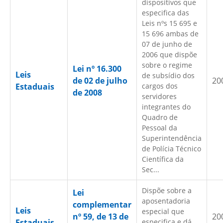
dispositivos que
especifica das
Leis nºs 15 695 e
15 696 ambas de
07 de junho de
2006 que dispõe
sobre o regime
Lei nº 16.300
Leis
de subsídio dos
de 02 de julho
20
Estaduais
cargos dos
de 2008
servidores
integrantes do
Quadro de
Pessoal da
Superintendência
de Polícia Técnico
Científica da
Sec...
Dispõe sobre a
Lei
aposentadoria
complementar
Leis
especial que
nº 59, de 13 de
20
Estaduais
especifica e dá