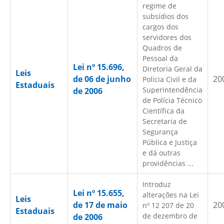
regime de
subsídios dos
cargos dos
servidores dos
Quadros de
Pessoal da
Lei nº 15.696,
Diretoria Geral da
Leis
de 06 de junho
20
Polícia Civil e da
Estaduais
Superintendência
de 2006
de Polícia Técnico
Científica da
Secretaria de
Segurança
Pública e Justiça
e dá outras
providências ...
Introduz
Lei nº 15.655,
alterações na Lei
Leis
de 17 de maio
20
nº 12 207 de 20
Estaduais
de dezembro de
de 2006