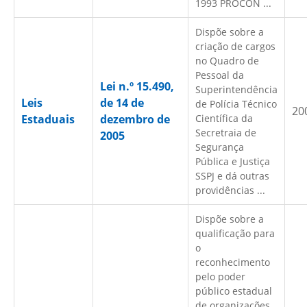
1993 PROCON ...
Dispõe sobre a
criação de cargos
no Quadro de
Pessoal da
Lei n.º 15.490,
Superintendência
Leis
de 14 de
de Polícia Técnico
20
Estaduais
dezembro de
Científica da
Secretraia de
2005
Segurança
Pública e Justiça
SSPJ e dá outras
providências ...
Dispõe sobre a
qualificação para
o
reconhecimento
pelo poder
público estadual
de organizações