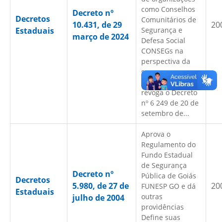
como Conselhos
Decreto nº
Decretos
Comunitários de
10.431, de 29
20
Estaduais
Segurança e
março de 2024
Defesa Social
CONSEGs na
perspectiva da
segurança
comunitária e
revoga o Decreto
nº 6 249 de 20 de
setembro de...
Aprova o
Regulamento do
Fundo Estadual
de Segurança
Decreto nº
Pública de Goiás
Decretos
5.980, de 27 de
20
FUNESP GO e dá
Estaduais
outras
julho de 2004
providências
Define suas