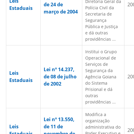
Leis
Diretoria Geral da
de 24 de
20
Estaduais
Polícia Civil da
março de 2004
Secretaria de
Segurança
Pública e Justiça
e dá outras
providências ...
Institui o Grupo
Operacional de
Serviços de
Lei nº 14.237,
Segurança da
Leis
de 08 de julho
20
Agência Goiana
Estaduais
do Sistema
de 2002
Prisional e dá
outras
providências ...
Modifica a
Lei nº 13.550,
organização
Leis
de 11 de
administrativa do
20
Estaduais
novembro de
Poder Executivo e