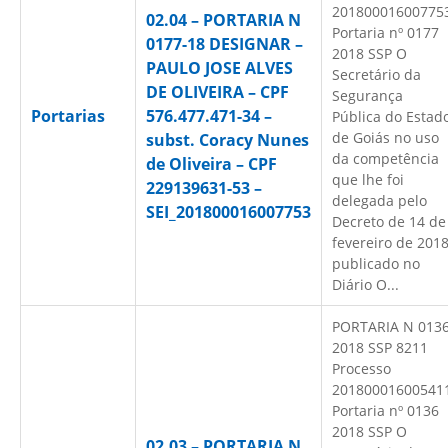
20180001600775
02.04 – PORTARIA N
Portaria nº 0177
0177-18 DESIGNAR –
2018 SSP O
PAULO JOSE ALVES
Secretário da
DE OLIVEIRA – CPF
Segurança
Portarias
576.477.471-34 –
Pública do Estad
de Goiás no uso
subst. Coracy Nunes
da competência
de Oliveira – CPF
que lhe foi
229139631-53 –
delegada pelo
SEI_201800016007753
Decreto de 14 de
fevereiro de 201
publicado no
Diário O...
PORTARIA N 013
2018 SSP 8211
Processo
20180001600541
Portaria nº 0136
2018 SSP O
02.03 – PORTARIA N