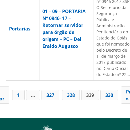
nº 0946 2017 SSP
O Secretário da
01 – 09 – PORTARIA
Segurança
Nº 0946- 17 –
Pública e
Retornar servidor
Administração
Portarias
para órgão de
Penitenciária do
Estado de Goiás
origem – PC – Del
que foi nomeado
Eraldo Augusco
pelo Decreto de
1º de março de
2017 publicado
no Diário Oficial
do Estado nº 22...
P
1
…
327
328
329
330
or
»