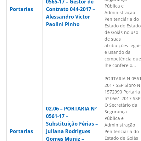
0565-17 – Gestor de
Pública e
Portarias
Contrato 044-2017 –
Administração
Alessandro Victor
Penitenciária do
Paolini Pinho
Estado do Estado
de Goiás no uso
de suas
atribuições legai
e usando da
competência que
lhe confere o...
PORTARIA N 056
2017 SSP Sipro N
1572990 Portaria
nº 0561 2017 SSP
O Secretário da
02.06 – PORTARIA Nº
Segurança
0561-17 –
Pública e
Substituição Férias –
Administração
Portarias
Juliana Rodrigues
Penitenciária do
Estado de Goiás
Gomes Muniz –