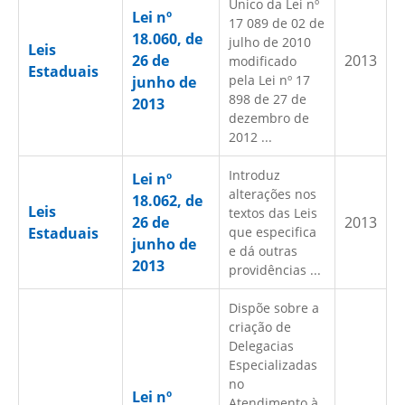
Único da Lei nº
Lei nº
17 089 de 02 de
18.060, de
julho de 2010
Leis
26 de
2013
modificado
Estaduais
pela Lei nº 17
junho de
898 de 27 de
2013
dezembro de
2012 ...
Introduz
Lei nº
alterações nos
18.062, de
Leis
textos das Leis
26 de
2013
Estaduais
que especifica
junho de
e dá outras
2013
providências ...
Dispõe sobre a
criação de
Delegacias
Especializadas
no
Lei nº
Atendimento à