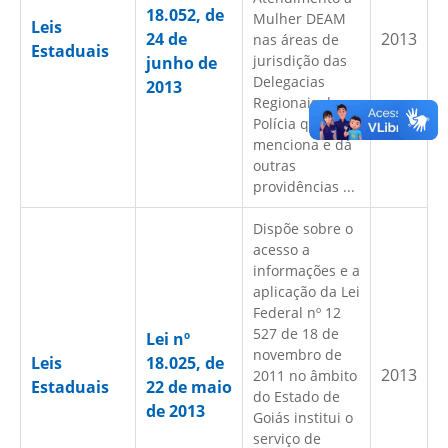
18.052, de
Mulher DEAM
Leis
24 de
2013
nas áreas de
Estaduais
jurisdição das
junho de
Delegacias
2013
Regionais de
Polícia que
menciona e dá
outras
providências ...
Dispõe sobre o
acesso a
informações e a
aplicação da Lei
Federal nº 12
527 de 18 de
Lei nº
novembro de
Leis
18.025, de
2013
2011 no âmbito
Estaduais
22 de maio
do Estado de
de 2013
Goiás institui o
serviço de