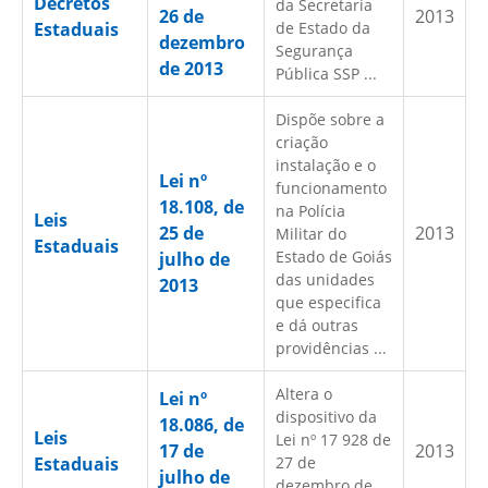
Decretos
da Secretaria
26 de
2013
Estaduais
de Estado da
dezembro
Segurança
de 2013
Pública SSP ...
Dispõe sobre a
criação
instalação e o
Lei nº
funcionamento
18.108, de
na Polícia
Leis
25 de
2013
Militar do
Estaduais
Estado de Goiás
julho de
das unidades
2013
que especifica
e dá outras
providências ...
Altera o
Lei nº
dispositivo da
18.086, de
Leis
Lei nº 17 928 de
17 de
2013
Estaduais
27 de
julho de
dezembro de