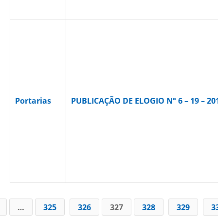
Portarias
PUBLICAÇÃO DE ELOGIO N° 6 – 19 – 20
…
325
326
327
328
329
3