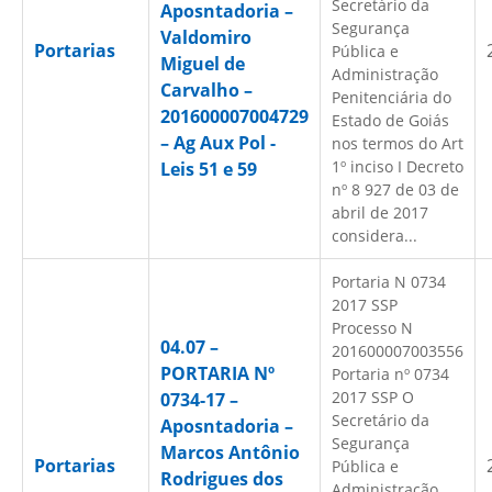
Secretário da
Aposntadoria –
Segurança
Valdomiro
Portarias
Pública e
Miguel de
Administração
Carvalho –
Penitenciária do
201600007004729
Estado de Goiás
– Ag Aux Pol -
nos termos do Art
1º inciso I Decreto
Leis 51 e 59
nº 8 927 de 03 de
abril de 2017
considera...
Portaria N 0734
2017 SSP
Processo N
04.07 –
201600007003556
PORTARIA Nº
Portaria nº 0734
2017 SSP O
0734-17 –
Secretário da
Aposntadoria –
Segurança
Marcos Antônio
Portarias
Pública e
Rodrigues dos
Administração