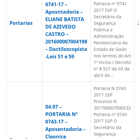
Portaria nº 0741
0741-17 –
2017 SSP O
Aposntadoria –
Secretário da
ELIANE BATISTA
Portarias
Segurança
DE AZEVEDO
Pública e
CASTRO –
Administração
201600007004198
Penitenciária do
– Dactiloscopista
Estado de Goiás
nos termos do Art
-Leis 51 e 59
1º inciso I Decreto
nº 8 927 de 03 de
abril de...
Portaria N 0743
2017 SSP
Processo N
04.07 –
201700007000532
PORTARIA Nº
Portaria nº 0743
2017 SSP O
0743-17 –
Secretário da
Aposentadoria –
Segurança
Cleonice