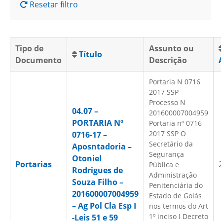
Resetar filtro
Tipo de
Assunto ou
Título
Documento
Descrição
Portaria N 0716
2017 SSP
Processo N
04.07 –
201600007004959
PORTARIA Nº
Portaria nº 0716
2017 SSP O
0716-17 –
Secretário da
Aposntadoria –
Segurança
Otoniel
Portarias
Pública e
Rodrigues de
Administração
Souza Filho –
Penitenciária do
201600007004959
Estado de Goiás
– Ag Pol Cla Esp I
nos termos do Art
1º inciso I Decreto
-Leis 51 e 59