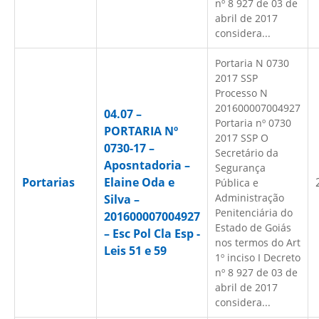
nº 8 927 de 03 de
abril de 2017
considera...
Portaria N 0730
2017 SSP
Processo N
201600007004927
04.07 –
Portaria nº 0730
PORTARIA Nº
2017 SSP O
0730-17 –
Secretário da
Aposntadoria –
Segurança
Portarias
Elaine Oda e
Pública e
Administração
Silva –
Penitenciária do
201600007004927
Estado de Goiás
– Esc Pol Cla Esp -
nos termos do Art
Leis 51 e 59
1º inciso I Decreto
nº 8 927 de 03 de
abril de 2017
considera...