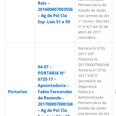
Reis –
Penitenciária do
201600007003556
Estado de Goiás
– Ag de Pol Cla
nos termos do Art
1º inciso I Decreto
Esp -Leis 51 e 59
nº 8 927 de 03 de
abril de 2017
considera...
Portaria N 0735
2017 SSP
Processo N
201700007000168
04.07 –
Portaria nº 0735
PORTARIA Nº
2017 SSP O
0735-17 –
Secretário da
Aposntadoria –
Segurança
Portarias
Fabio Fernandes
Pública e
Administração
de Rezende –
Penitenciária do
201700007000168
Estado de Goiás
– Ag de Pol Cla
nos termos do Art