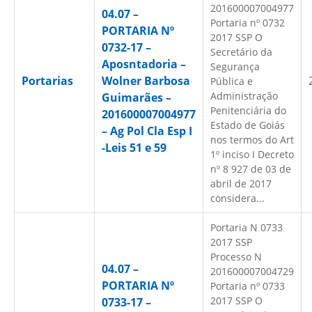
201600007004977
04.07 –
Portaria nº 0732
PORTARIA Nº
2017 SSP O
0732-17 –
Secretário da
Aposntadoria –
Segurança
Portarias
Wolner Barbosa
Pública e
Administração
Guimarães –
Penitenciária do
201600007004977
Estado de Goiás
– Ag Pol Cla Esp I
nos termos do Art
-Leis 51 e 59
1º inciso I Decreto
nº 8 927 de 03 de
abril de 2017
considera...
Portaria N 0733
2017 SSP
Processo N
04.07 –
201600007004729
PORTARIA Nº
Portaria nº 0733
2017 SSP O
0733-17 –