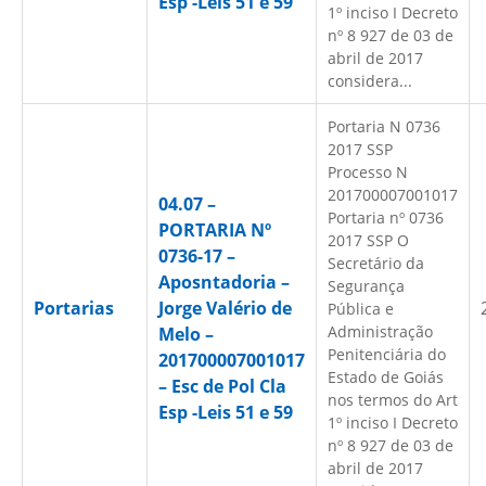
Esp -Leis 51 e 59
1º inciso I Decreto
nº 8 927 de 03 de
abril de 2017
considera...
Portaria N 0736
2017 SSP
Processo N
201700007001017
04.07 –
Portaria nº 0736
PORTARIA Nº
2017 SSP O
0736-17 –
Secretário da
Aposntadoria –
Segurança
Portarias
Jorge Valério de
Pública e
Administração
Melo –
Penitenciária do
201700007001017
Estado de Goiás
– Esc de Pol Cla
nos termos do Art
Esp -Leis 51 e 59
1º inciso I Decreto
nº 8 927 de 03 de
abril de 2017