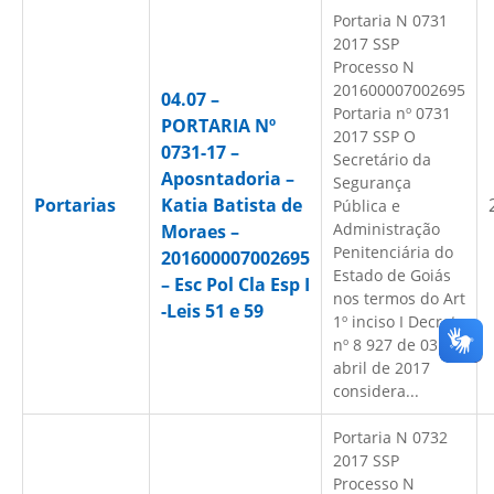
Portaria N 0731
2017 SSP
Processo N
201600007002695
04.07 –
Portaria nº 0731
PORTARIA Nº
2017 SSP O
0731-17 –
Secretário da
Aposntadoria –
Segurança
Portarias
Katia Batista de
Pública e
Administração
Moraes –
Penitenciária do
201600007002695
Estado de Goiás
– Esc Pol Cla Esp I
nos termos do Art
-Leis 51 e 59
1º inciso I Decreto
nº 8 927 de 03 de
abril de 2017
considera...
Portaria N 0732
2017 SSP
Processo N