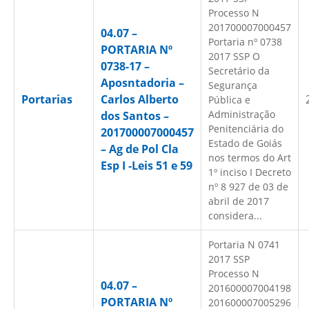
Processo N
201700007000457
04.07 –
Portaria nº 0738
PORTARIA Nº
2017 SSP O
0738-17 –
Secretário da
Aposntadoria –
Segurança
Portarias
Carlos Alberto
Pública e
Administração
dos Santos –
Penitenciária do
201700007000457
Estado de Goiás
– Ag de Pol Cla
nos termos do Art
Esp I -Leis 51 e 59
1º inciso I Decreto
nº 8 927 de 03 de
abril de 2017
considera...
Portaria N 0741
2017 SSP
Processo N
04.07 –
201600007004198
PORTARIA Nº
201600007005296