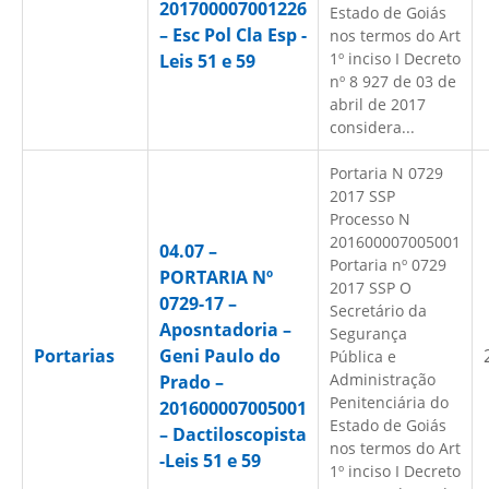
201700007001226
Estado de Goiás
– Esc Pol Cla Esp -
nos termos do Art
1º inciso I Decreto
Leis 51 e 59
nº 8 927 de 03 de
abril de 2017
considera...
Portaria N 0729
2017 SSP
Processo N
201600007005001
04.07 –
Portaria nº 0729
PORTARIA Nº
2017 SSP O
0729-17 –
Secretário da
Aposntadoria –
Segurança
Portarias
Geni Paulo do
Pública e
Administração
Prado –
Penitenciária do
201600007005001
Estado de Goiás
– Dactiloscopista
nos termos do Art
-Leis 51 e 59
1º inciso I Decreto