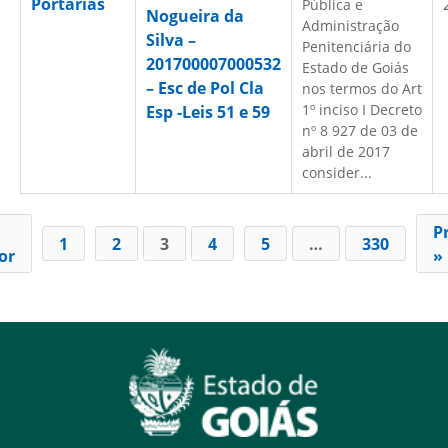
Portarias
Pública e
Nogueira da
Administração
Silva –
Penitenciária do
201700007000532
Estado de Goiás
– Esc de Pol Cla
nos termos do Art
1º inciso I Decreto
Esp -Leis 51 e 59
nº 8 927 de 03 de
abril de 2017
consider...
P
1
2
3
4
5
…
330
or
»