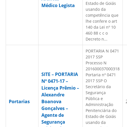
Estado de Goiás
Médico Legista
usando da
competência que
lhe confere o art
140 da Lei nº 10
460 88 c c o
Decreto n...
PORTARIA N 0471
2017 SSP
Processo N
201600037000318
SITE – PORTARIA
Portaria nº 0471
Nº 0471-17 –
2017 SSP O
Secretário da
Licença Prêmio –
Segurança
Alexandre
Pública e
Portarias
Boanova
Administração
Gonçalves –
Penitenciária do
Agente de
Estado de Goiás
Segurança
usando da