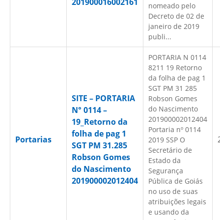
201900016002161
nomeado pelo
Decreto de 02 de
janeiro de 2019
publi...
PORTARIA N 0114
8211 19 Retorno
da folha de pag 1
SGT PM 31 285
SITE – PORTARIA
Robson Gomes
do Nascimento
N° 0114 –
201900002012404
19_Retorno da
Portaria nº 0114
folha de pag 1
Portarias
2019 SSP O
SGT PM 31.285
Secretário de
Robson Gomes
Estado da
do Nascimento
Segurança
201900002012404
Pública de Goiás
no uso de suas
atribuições legais
e usando da