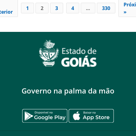
Próx
1
2
3
4
…
330
erior
»
Governo na palma da mão