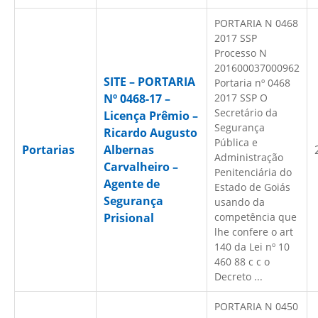
PORTARIA N 0468
2017 SSP
Processo N
201600037000962
SITE – PORTARIA
Portaria nº 0468
Nº 0468-17 –
2017 SSP O
Secretário da
Licença Prêmio –
Segurança
Ricardo Augusto
Pública e
Portarias
Albernas
Administração
Carvalheiro –
Penitenciária do
Agente de
Estado de Goiás
Segurança
usando da
Prisional
competência que
lhe confere o art
140 da Lei nº 10
460 88 c c o
Decreto ...
PORTARIA N 0450