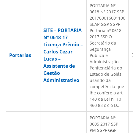
PORTARIA Nº
0618 Nº 2017 SSP
201700016001106
SEAP GGP SGPF
SITE – PORTARIA
Portaria nº 0618
2017 SSP O
Nº 0618-17 –
Secretário da
Licença Prêmio –
Segurança
Carlos Cezar
Portarias
Pública e
Lucas –
Administração
Assistente de
Penitenciária do
Gestão
Estado de Goiás
Administrativo
usando da
competência que
lhe confere o art
140 da Lei nº 10
460 88 c c o D...
PORTARIA Nº
0605 2017 SSP
PM SGPF GGP