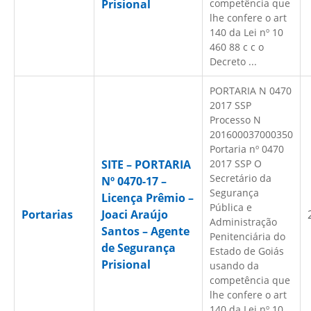
Prisional
competência que
lhe confere o art
140 da Lei nº 10
460 88 c c o
Decreto ...
PORTARIA N 0470
2017 SSP
Processo N
201600037000350
Portaria nº 0470
SITE – PORTARIA
2017 SSP O
Secretário da
Nº 0470-17 –
Segurança
Licença Prêmio –
Pública e
Portarias
Joaci Araújo
Administração
Santos – Agente
Penitenciária do
de Segurança
Estado de Goiás
Prisional
usando da
competência que
lhe confere o art
140 da Lei nº 10