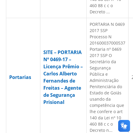
460 88 c c o
Decreto ...
PORTARIA N 0469
2017 SSP
Processo N
201600037000537
Portaria nº 0469
SITE – PORTARIA
2017 SSP O
Nº 0469-17 –
Secretário da
Licença Prêmio –
Segurança
Carlos Alberto
Pública e
Portarias
Fernandes de
Administração
Penitenciária do
Freitas – Agente
Estado de Goiás
de Segurança
usando da
Prisional
competência que
lhe confere o art
140 da Lei nº 10
460 88 c c o
Decreto n...