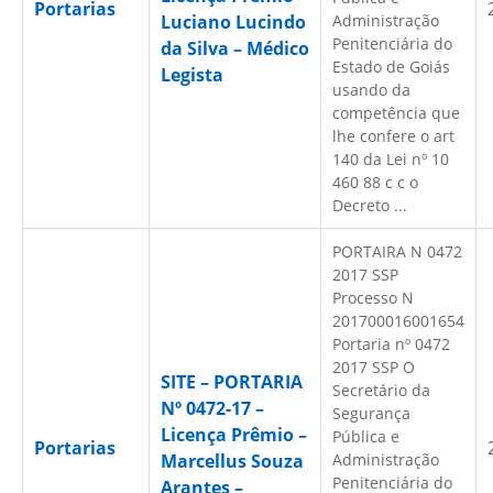
Portarias
Luciano Lucindo
Administração
Penitenciária do
da Silva – Médico
Estado de Goiás
Legista
usando da
competência que
lhe confere o art
140 da Lei nº 10
460 88 c c o
Decreto ...
PORTAIRA N 0472
2017 SSP
Processo N
201700016001654
Portaria nº 0472
2017 SSP O
SITE – PORTARIA
Secretário da
Nº 0472-17 –
Segurança
Licença Prêmio –
Pública e
Portarias
Marcellus Souza
Administração
Penitenciária do
Arantes –