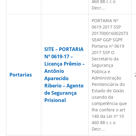
460 88 c c o
Decr...
PORTARIA Nº
0619 2017 SSP
201700016002073
SEAP GGP SGPF
Portaria nº 0619
SITE – PORTARIA
2017 SSP O
Nº 0619-17 –
Secretário da
Licença Prêmio –
Segurança
Antônio
Pública e
Portarias
Aparecido
Administração
Penitenciária do
Riberio – Agente
Estado de Goiás
de Segurança
usando da
Prisional
competência que
lhe confere o art
140 da Lei nº 10
460 88 c c o
Decr...