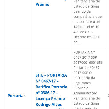
Penitenciária do
Prêmio
Estado de Goiás
usando da
competência que
lhe confere o art
140 da Lei nº 10
460 88 c c o
Decreto nº 8 060
de...
PORTARIA Nº
0467 2017 SSP
201700016001656
Portaria nº 0467
2017 SSP O
SITE – PORTARIA
Secretário da
N° 0467-17 –
Segurança
Retifica Portaria
Pública e
nº 0386-17 –
Administração
Portarias
Licença Prêmio –
Penitenciária do
Estado de Goiás
Rodrigo Alves
nos termos do