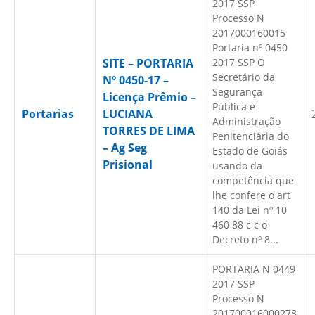
2017 SSP
Processo N
2017000160015
Portaria nº 0450
SITE – PORTARIA
2017 SSP O
Secretário da
Nº 0450-17 –
Segurança
Licença Prêmio –
Pública e
Portarias
LUCIANA
Administração
TORRES DE LIMA
Penitenciária do
– Ag Seg
Estado de Goiás
Prisional
usando da
competência que
lhe confere o art
140 da Lei nº 10
460 88 c c o
Decreto nº 8...
PORTARIA N 0449
2017 SSP
Processo N
201700016000278