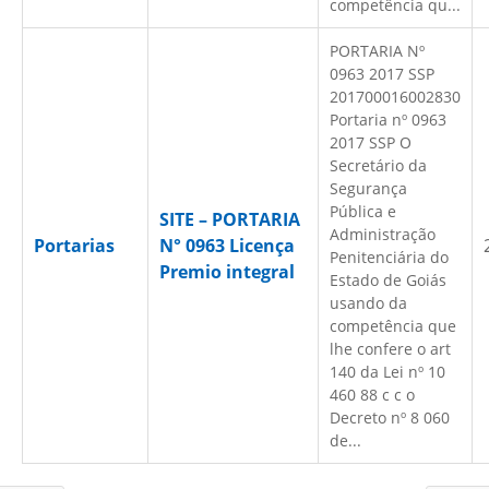
competência qu...
PORTARIA Nº
0963 2017 SSP
201700016002830
Portaria nº 0963
2017 SSP O
Secretário da
Segurança
Pública e
SITE – PORTARIA
Administração
Portarias
N° 0963 Licença
Penitenciária do
Premio integral
Estado de Goiás
usando da
competência que
lhe confere o art
140 da Lei nº 10
460 88 c c o
Decreto nº 8 060
de...