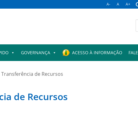
A-
A
A+
B
p
PIDO
GOVERNANÇA
ACESSO À INFORMAÇÃO
FAL
Transferência de Recursos
cia de Recursos