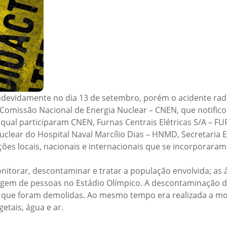
ndevidamente no dia 13 de setembro, porém o acidente radio
omissão Nacional de Energia Nuclear – CNEN, que notificou
qual participaram CNEN, Furnas Centrais Elétricas S/A – FU
clear do Hospital Naval Marcílio Dias – HNMD, Secretaria 
ções locais, nacionais e internacionais que se incorporaram
onitorar, descontaminar e tratar a população envolvida; as
iagem de pessoas no Estádio Olímpico. A descontaminação do
 que foram demolidas. Ao mesmo tempo era realizada a mon
etais, água e ar.