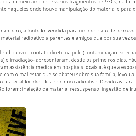
137
ados no meio ambiente vários fragmentos de
Cs, na for
nte naqueles onde houve manipulação do material e para o
financeiro, a fonte foi vendida para um depósito de ferro-ve
 material radioativo a parentes e amigos que por sua vez o
 radioativo – contato direto na pele (contaminação externa
a) e irradiação- apresentaram, desde os primeiros dias, náu
am assistência médica em hospitais locais até que a espos
 com o mal-estar que se abateu sobre sua família, levou a p
 material foi identificado como radioativo. Devido às caract
o foram: inalação de material ressuspenso, ingestão de fru