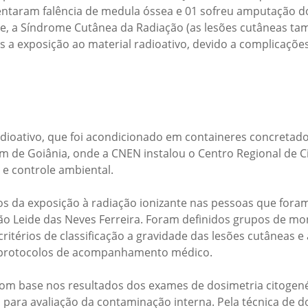
entaram falência de medula óssea e 01 sofreu amputação do
 a Síndrome Cutânea da Radiação (as lesões cutâneas tam
 a exposição ao material radioativo, devido a complicaçõe
dioativo, que foi acondicionado em containeres concretados.
 km de Goiânia, onde a CNEN instalou o Centro Regional de 
 e controle ambiental.
s da exposição à radiação ionizante nas pessoas que foram
ção Leide das Neves Ferreira. Foram definidos grupos de 
itérios de classificação a gravidade das lesões cutâneas e
s protocolos de acompanhamento médico.
com base nos resultados dos exames de dosimetria citogenét
o para avaliação da contaminação interna. Pela técnica de d