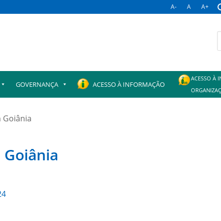
A-
A
A+
B
p
ACESSO À 
GOVERNANÇA
ACESSO À INFORMAÇÃO
ORGANIZAÇ
m Goiânia
 Goiânia
24