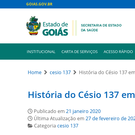
GOIAS.GOV.BR
INSTITUCIONAL
CARTA DE SERVIÇOS
ACESSO RÁPIDO
Home
cesio 137
História do Césio 137 e
História do Césio 137 em
Publicado em
21 janeiro 2020
Última Atualização em
27 de fevereiro de 20
Categoria
cesio 137