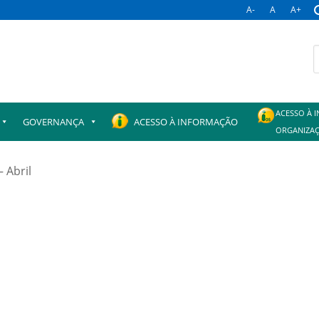
A-
A
A+
B
p
ACESSO À 
GOVERNANÇA
ACESSO À INFORMAÇÃO
ORGANIZAÇ
 Abril