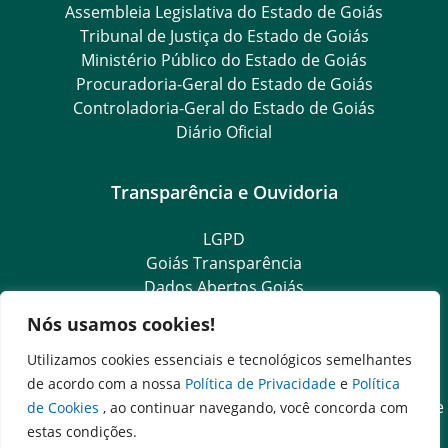
Assembleia Legislativa do Estado de Goiás
Tribunal de Justiça do Estado de Goiás
Ministério Público do Estado de Goiás
Procuradoria-Geral do Estado de Goiás
Controladoria-Geral do Estado de Goiás
Diário Oficial
Transparência e Ouvidoria
LGPD
Goiás Transparência
Dados Abertos Goiás
Ouvidoria Setorial
Nós usamos cookies!
Ouvidoria Geral
SIC – Serviço de Informação ao Cidadão
Utilizamos cookies essenciais e tecnológicos semelhantes
e-SIC – Serviço Eletrônico de Informação ao Cidadão
de acordo com a nossa
Política de Privacidade
e
Política
Acesso às Informações das Organizações Sociais de Saúde
de Cookies
, ao continuar navegando, você concorda com
e Sociedade Civil
estas condições.