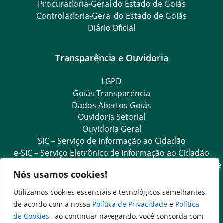
Procuradoria-Geral do Estado de Goiás
Controladoria-Geral do Estado de Goiás
Diário Oficial
Transparência e Ouvidoria
LGPD
Goiás Transparência
Dados Abertos Goiás
Ouvidoria Setorial
Ouvidoria Geral
SIC – Serviço de Informação ao Cidadão
e-SIC – Serviço Eletrônico de Informação ao Cidadão
Acesso às Informações das Organizações Sociais de Saúde
Nós usamos cookies!
e Sociedade Civil
Ouvidoria Setorial (Expresso)
Utilizamos cookies essenciais e tecnológicos semelhantes
Ouvidoria Setorial (Presencial)
de acordo com a nossa
Política de Privacidade
e
Política
de Cookies
, ao continuar navegando, você concorda com