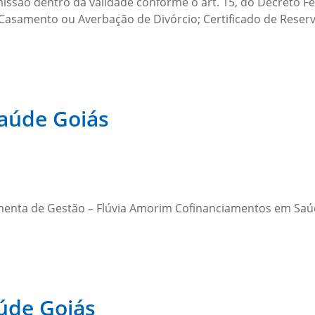
são dentro da validade conforme o art. 15, do Decreto Fede
 Casamento ou Averbação de Divórcio; Certificado de Reser
Saúde Goiás
enta de Gestão – Flúvia Amorim Cofinanciamentos em Saúde
aúde Goiás