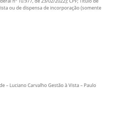
ral nº 10.977, de 23/02/2022); CPF; Título de
vista ou de dispensa de incorporação (somente
 – Luciano Carvalho Gestão à Vista – Paulo