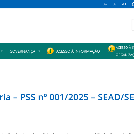
A-
A
A+
B
p
ACESSO À 
GOVERNANÇA
ACESSO À INFORMAÇÃO
ORGANIZAÇ
ia – PSS nº 001/2025 – SEAD/S