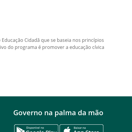
Educação Cidadã que se baseia nos princípios
etivo do programa é promover a educação cívica
Governo na palma da mão