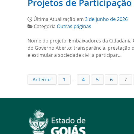
Projetos de Participação 
Última Atualização em
3 de junho de 2026
Categoria
Outras páginas
Nome do projeto: Embaixadores da Cidadania O
do Governo Aberto: transparência, prestação de
e estimular a sociedade civil a participar…
Anterior
1
…
4
5
6
7