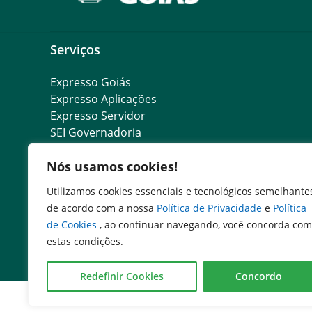
Serviços
Expresso Goiás
Expresso Aplicações
Expresso Servidor
SEI Governadoria
Cadastro de Autoridades
Nós usamos cookies!
Escola de Governo
Agenda de Autoridades
Utilizamos cookies essenciais e tecnológicos semelhante
de acordo com a nossa
Política de Privacidade
e
Política
de Cookies
, ao continuar navegando, você concorda com
estas condições.
Redefinir Cookies
Concordo