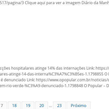
517/pagina/3 Clique aqui para ver a imagem Diário da Manh
nfecções hospitalares atinge 14% das internações Link: http
ares-atinge-14-das-interna%C3%A7%C3%B5es-1.1798855 O P
rde é denunciado Link: https://www.opopular.com.br/notic
us-em-rio-verde-%C3%A9-denunciado-1.1798848 O Popular – 
17
18
19
20
…
23
Próximo