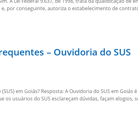
Sim. A Lei Federal 9.637, de 1998, trata da qualidicação de
os) e, por conseguinte, autoriza o estabelecimento de contra
requentes – Ouvidoria do SUS
e (SUS) em Goiás? Resposta: A Ouvidoria do SUS em Goiás 
que os usuários do SUS esclareçam dúvidas, façam elogios,