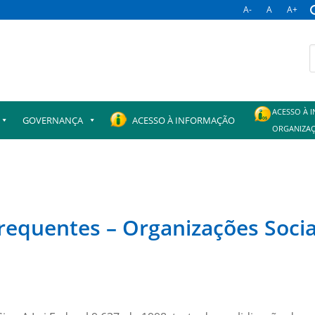
A-
A
A+
B
p
ACESSO À 
GOVERNANÇA
ACESSO À INFORMAÇÃO
ORGANIZAÇ
requentes – Organizações Socia