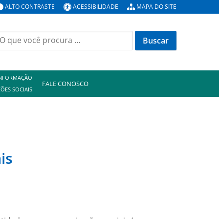
ALTO CONTRASTE
ACESSIBILIDADE
MAPA DO SITE
uscar
or:
INFORMAÇÃO
FALE CONOSCO
ÕES SOCIAIS
is