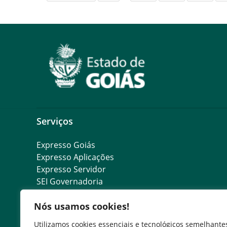
Serviços
Expresso Goiás
Expresso Aplicações
Expresso Servidor
SEI Governadoria
Cadastro de Autoridades
Nós usamos cookies!
Escola de Governo
Agenda de Autoridades
Utilizamos cookies essenciais e tecnológicos semelhante