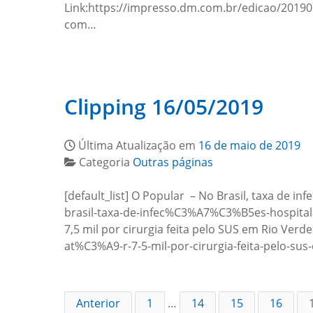
Link:https://impresso.dm.com.br/edicao/20190
com…
Clipping 16/05/2019
Última Atualização em
16 de maio de 2019
Categoria
Outras páginas
[default_list] O Popular – No Brasil, taxa de i
brasil-taxa-de-infec%C3%A7%C3%B5es-hospital
7,5 mil por cirurgia feita pelo SUS em Rio Ve
at%C3%A9-r-7-5-mil-por-cirurgia-feita-pelo-s
Anterior
1
…
14
15
16