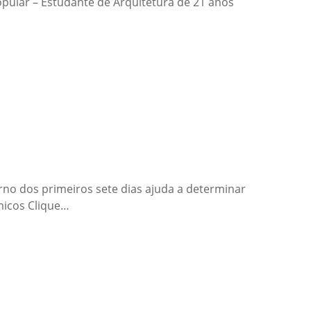
Popular – Estudante de Arquitetura de 21 anos
erno dos primeiros sete dias ajuda a determinar
micos Clique…