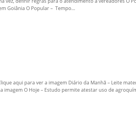
uma vez, definir regras para o atendimento a vereadores O 
, em Goiânia O Popular – Tempo…
 Clique aqui para ver a imagem Diário da Manhã – Leite mat
 a imagem O Hoje – Estudo permite atestar uso de agroquí