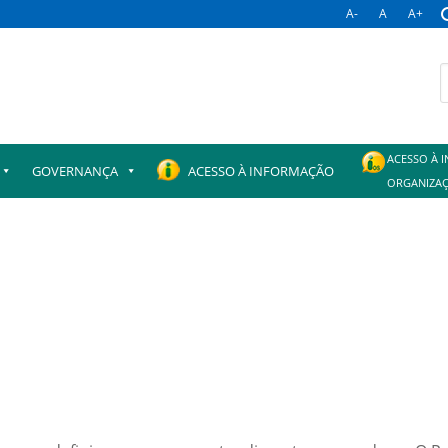
A-
A
A+
B
p
ACESSO À 
GOVERNANÇA
ACESSO À INFORMAÇÃO
ORGANIZAÇ