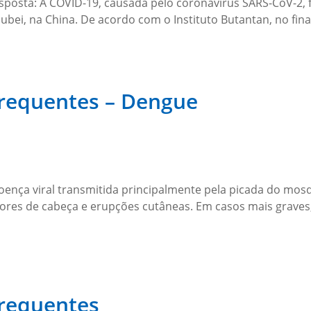
osta: A COVID-19, causada pelo coronavírus SARS-CoV-2, fo
ubei, na China. De acordo com o Instituto Butantan, no fi
Frequentes – Dengue
nça viral transmitida principalmente pela picada do mosqu
ores de cabeça e erupções cutâneas. Em casos mais graves,
Frequentes