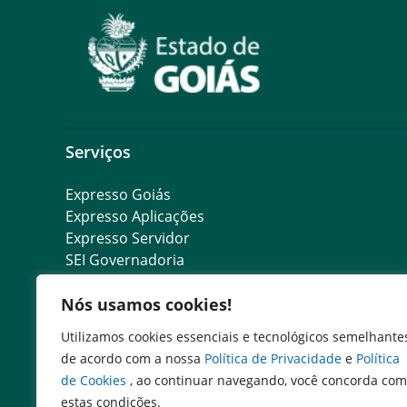
Serviços
Expresso Goiás
Expresso Aplicações
Expresso Servidor
SEI Governadoria
Cadastro de Autoridades
Nós usamos cookies!
Escola de Governo
Agenda de Autoridades
Utilizamos cookies essenciais e tecnológicos semelhante
de acordo com a nossa
Política de Privacidade
e
Política
de Cookies
, ao continuar navegando, você concorda com
estas condições.