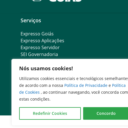
Serviços
Expresso Goiás
Expresso Aplicações
Expresso Servidor
SEI Governadoria
Cadastro de Autoridades
Nós usamos cookies!
Escola de Governo
Agenda de Autoridades
Utilizamos cookies essenciais e tecnológicos semelhante
de acordo com a nossa
Política de Privacidade
e
Política
de Cookies
, ao continuar navegando, você concorda com
estas condições.
Redefinir Cookies
Concordo