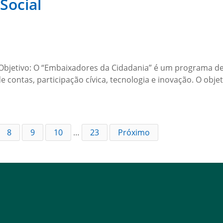
Social
bjetivo: O “Embaixadores da Cidadania” é um programa de 
 contas, participação cívica, tecnologia e inovação. O obj
8
9
10
…
23
Próximo