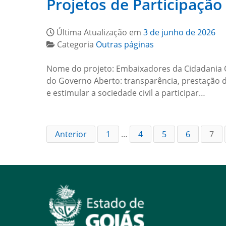
Projetos de Participação 
Última Atualização em
3 de junho de 2026
Categoria
Outras páginas
Nome do projeto: Embaixadores da Cidadania O
do Governo Aberto: transparência, prestação de
e estimular a sociedade civil a participar…
Anterior
1
…
4
5
6
7