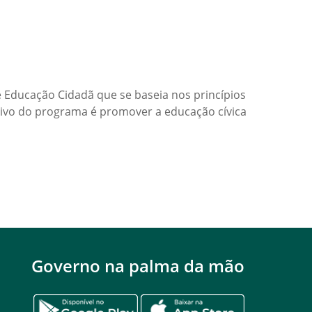
Educação Cidadã que se baseia nos princípios
etivo do programa é promover a educação cívica
Governo na palma da mão