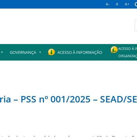
A-
A
A+
B
p
ACESSO À 
GOVERNANÇA
ACESSO À INFORMAÇÃO
ORGANIZAÇ
ia – PSS nº 001/2025 – SEAD/S