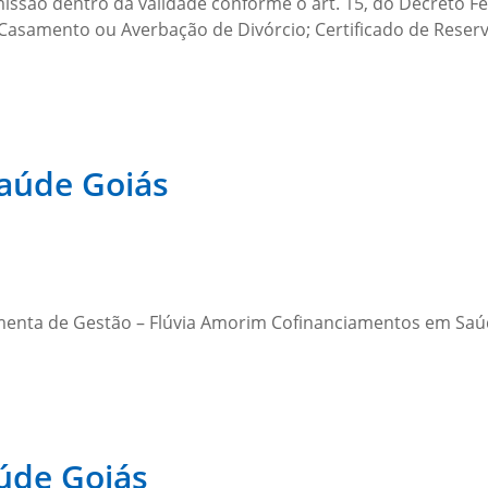
são dentro da validade conforme o art. 15, do Decreto Fede
 Casamento ou Averbação de Divórcio; Certificado de Reser
Saúde Goiás
enta de Gestão – Flúvia Amorim Cofinanciamentos em Saúde
aúde Goiás