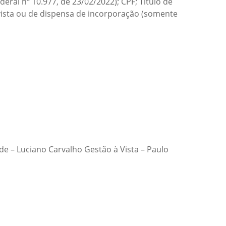
ral nº 10.977, de 23/02/2022); CPF; Título de
vista ou de dispensa de incorporação (somente
 – Luciano Carvalho Gestão à Vista – Paulo