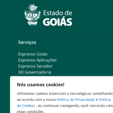
Serviços
Expresso Goiás
Expresso Aplicações
Expresso Servidor
SEI Governadoria
Cadastro de Autoridades
Nós usamos cookies!
Escola de Governo
Agenda de Autoridades
Utilizamos cookies essenciais e tecnológicos semelhante
de acordo com a nossa
Política de Privacidade
e
Política
de Cookies
, ao continuar navegando, você concorda com
estas condições.