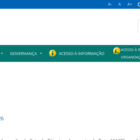
A-
A
A+
B
p
ACESSO À 
GOVERNANÇA
ACESSO À INFORMAÇÃO
ORGANIZAÇ
26