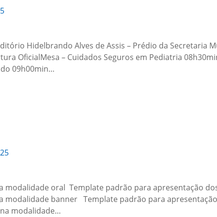
25
itório Hidelbrando Alves de Assis – Prédio da Secretaria 
ura OficialMesa – Cuidados Seguros em Pediatria 08h30min
dado 09h00min…
025
na modalidade oral Template padrão para apresentação dos
na modalidade banner Template padrão para apresentação
 na modalidade…