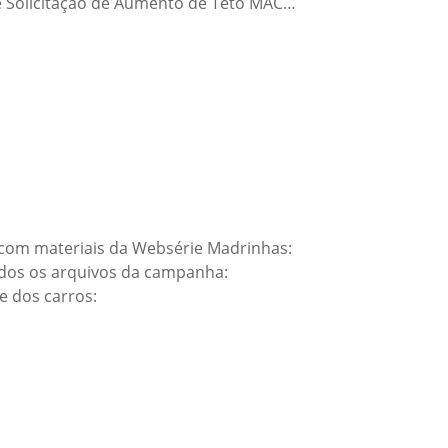
e Solicitação de Aumento de Teto MAC…
 com materiais da Websérie Madrinhas:
dos os arquivos da campanha:
 dos carros: