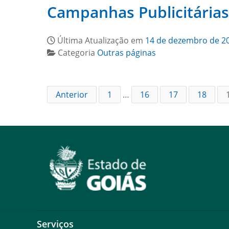
Campanhas Publicitárias
Última Atualização em
14 de dezembro de 2
Categoria
Outras páginas
Anterior
1
…
16
17
18
Serviços