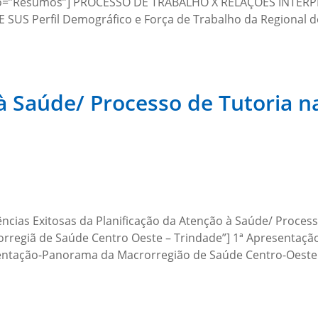
rdiao=”Resumos”] PROCESSO DE TRABALHO X RELAÇÕES INTER
S Perfil Demográfico e Força de Trabalho da Regional de
 à Saúde/ Processo de Tutoria 
ências Exitosas da Planificação da Atenção à Saúde/ Proces
rorregiã de Saúde Centro Oeste – Trindade”] 1ª Apresentaçã
sentação-Panorama da Macrorregião de Saúde Centro-Oest