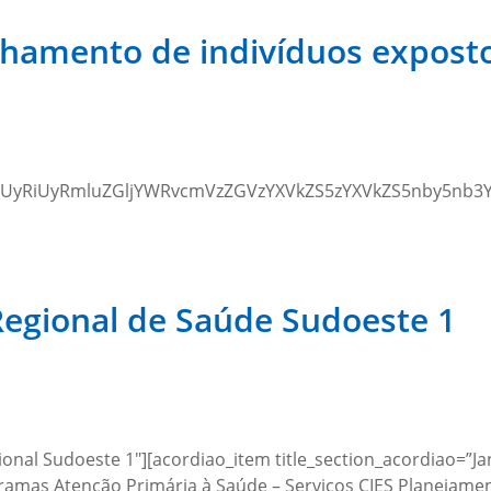
hamento de indivíduos exposto
UzQSUyRiUyRmluZGljYWRvcmVzZGVzYXVkZS5zYXVkZS5nby5
 Regional de Saúde Sudoeste 1
ional Sudoeste 1″][acordiao_item title_section_acordiao=”Ja
ramas Atenção Primária à Saúde – Serviços CIES Planejamen