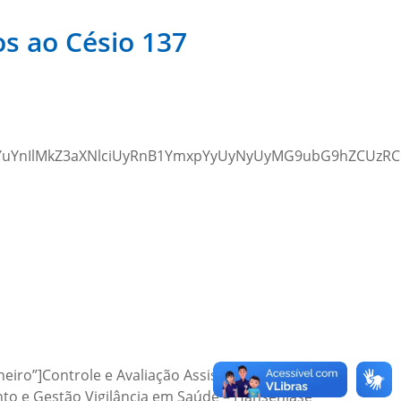
s ao Césio 137
nb3YuYnIlMkZ3aXNlciUyRnB1YmxpYyUyNyUyMG9ubG9hZCUz
neiro”]Controle e Avaliação Assistência
to e Gestão Vigilância em Saúde – Hanseníase