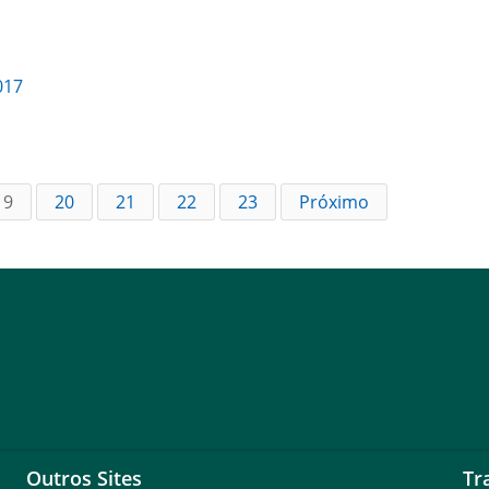
017
19
20
21
22
23
Próximo
Outros Sites
Tr