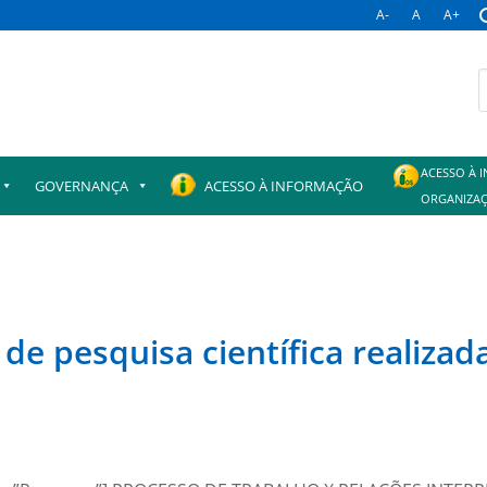
A-
A
A+
B
p
ACESSO À 
GOVERNANÇA
ACESSO À INFORMAÇÃO
ORGANIZAÇ
de pesquisa científica realizad