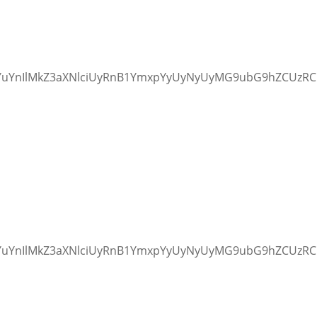
b3YuYnIlMkZ3aXNlciUyRnB1YmxpYyUyNyUyMG9ubG9hZCUzR
b3YuYnIlMkZ3aXNlciUyRnB1YmxpYyUyNyUyMG9ubG9hZCUzR