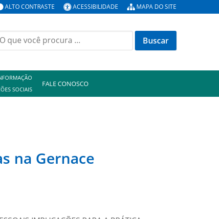
ALTO CONTRASTE
ACESSIBILIDADE
MAPA DO SITE
uscar
or:
INFORMAÇÃO
FALE CONOSCO
ÕES SOCIAIS
as na Gernace