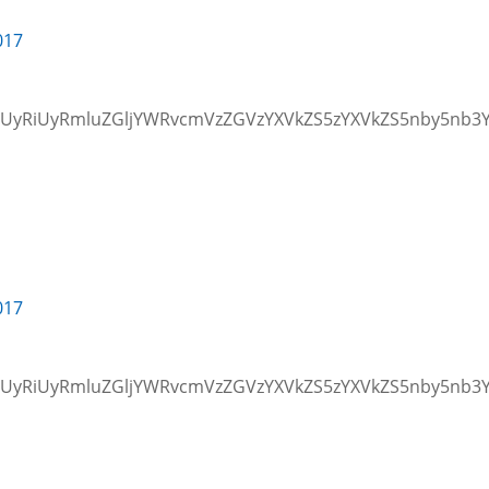
017
zQSUyRiUyRmluZGljYWRvcmVzZGVzYXVkZS5zYXVkZS5nby5n
017
zQSUyRiUyRmluZGljYWRvcmVzZGVzYXVkZS5zYXVkZS5nby5n