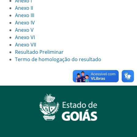
Anexo I
Anexo II
Anexo III
Anexo IV
Anexo V
Anexo VI
Anexo VII
Resultado Preliminar
Termo de homologação do resultado