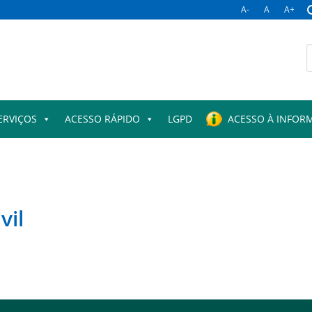
A-
A
A+
B
p
ERVIÇOS
ACESSO RÁPIDO
LGPD
ACESSO À INFOR
vil