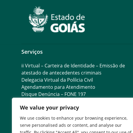
Serviços
ii Virtual – Carteira de Identidade – Emissão de
atestado de antecedentes criminais
Delegacia Virtual da Políicia Civil
Agendamento para Atendimento
Disque Denúncia – FONE 197
Desaparecidos – Polícia Civil do Estado de Goiás
We value your privacy
Compliance da Polícia Civil
Telefones da Polícia Civil
We use cookies to enhance your browsing experience,
Homenagens da Polícia Civil
serve personalised ads or content, and analyse our
Locais para Recebimento de Adolescentes Infrato
traffic. By clicking "Accept All", you consent to our use of