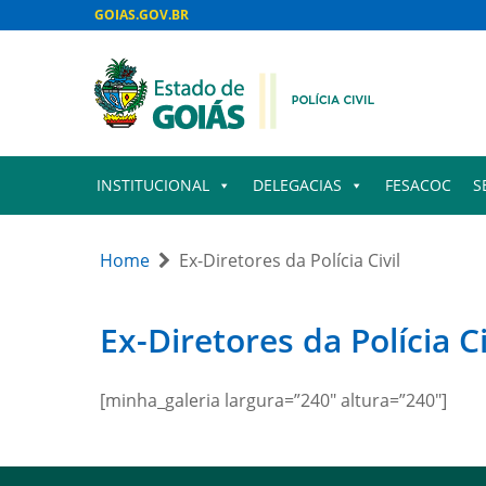
GOIAS.GOV.BR
INSTITUCIONAL
DELEGACIAS
FESACOC
S
Home
Ex-Diretores da Polícia Civil
Ex-Diretores da Polícia Ci
[minha_galeria largura=”240″ altura=”240″]