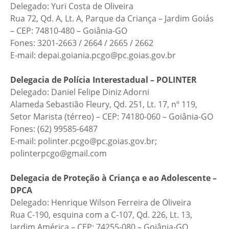
Delegado: Yuri Costa de Oliveira
Rua 72, Qd. A, Lt. A, Parque da Criança – Jardim Goiás
– CEP: 74810-480 – Goiânia-GO
Fones: 3201-2663 / 2664 / 2665 / 2662
E-mail: depai.goiania.pcgo@pc.goias.gov.br
Delegacia de Polícia Interestadual – POLINTER
Delegado: Daniel Felipe Diniz Adorni
Alameda Sebastião Fleury, Qd. 251, Lt. 17, nº 119,
Setor Marista (térreo) – CEP: 74180-060 – Goiânia-GO
Fones: (62) 99585-6487
E-mail: polinter.pcgo@pc.goias.gov.br;
polinterpcgo@gmail.com
Delegacia de Proteção à Criança e ao Adolescente –
DPCA
Delegado: Henrique Wilson Ferreira de Oliveira
Rua C-190, esquina com a C-107, Qd. 226, Lt. 13,
Jardim América – CEP: 74255-080 – Goiânia-GO