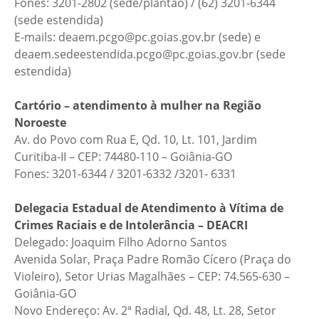
Fones: 3201-2802 (sede/plantão) / (62) 3201-6344
(sede estendida)
E-mails: deaem.pcgo@pc.goias.gov.br (sede) e
deaem.sedeestendida.pcgo@pc.goias.gov.br (sede
estendida)
Cartório – atendimento à mulher na Região
Noroeste
Av. do Povo com Rua E, Qd. 10, Lt. 101, Jardim
Curitiba-II – CEP: 74480-110 – Goiânia-GO
Fones: 3201-6344 / 3201-6332 /3201- 6331
Delegacia Estadual de Atendimento à Vítima de
Crimes Raciais e de Intolerância – DEACRI
Delegado: Joaquim Filho Adorno Santos
Avenida Solar, Praça Padre Romão Cícero (Praça do
Violeiro), Setor Urias Magalhães – CEP: 74.565-630 –
Goiânia-GO
Novo Endereço: Av. 2ª Radial, Qd. 48, Lt. 28, Setor