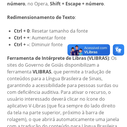
número
, no Opera,
Shift + Escape + número
.
Redimensionamento de Texto
:
Ctrl + 0
: Resetar tamanho da fonte
Ctrl + +
: Aumentar fonte
Ctrl + –
: Diminuir fonte
Ferramenta de Intérprete de Libras (VLIBRAS)
: Os
sites do Governo de Goiás disponibilizam a
ferramenta
VLIBRAS
, que permite a tradução de
conteúdos para a Língua Brasileira de Sinais,
garantindo a acessibilidade para pessoas surdas ou
com deficiência auditiva. Para ativar o recurso, o
usuário interessado deverá clicar no ícone do
aplicativo V-Libras (que fica sempre do lado direito
da tela na parte superior, próximo à barra de
rolagem), o que abrirá automaticamente uma janela
com a tradução do conteúdo para Língua Brasileira