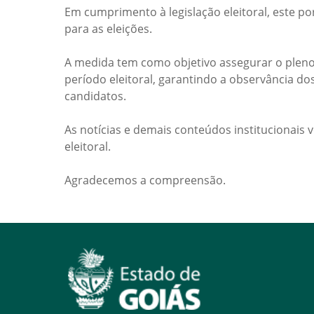
Em cumprimento à legislação eleitoral, este po
para as eleições.
A medida tem como objetivo assegurar o pleno
período eleitoral, garantindo a observância do
candidatos.
As notícias e demais conteúdos institucionais 
eleitoral.
Agradecemos a compreensão.