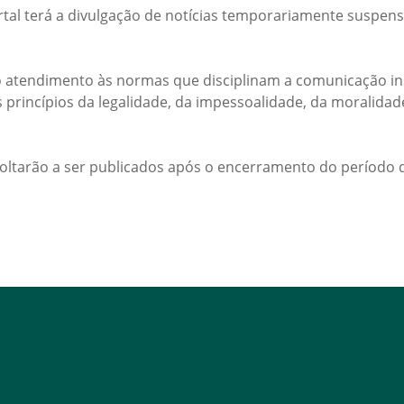
rtal terá a divulgação de notícias temporariamente suspens
 atendimento às normas que disciplinam a comunicação ins
s princípios da legalidade, da impessoalidade, da moralida
voltarão a ser publicados após o encerramento do período d