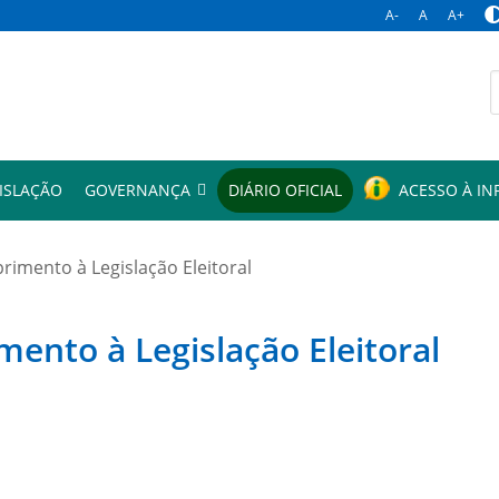
A-
A
A+
p
ISLAÇÃO
GOVERNANÇA
DIÁRIO OFICIAL
ACESSO À I
mento à Legislação Eleitoral
to à Legislação Eleitoral