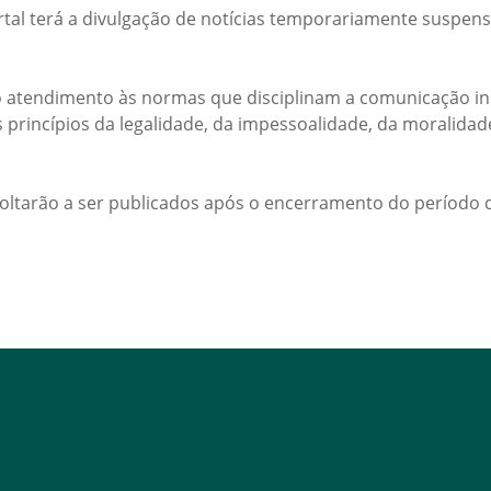
rtal terá a divulgação de notícias temporariamente suspens
 atendimento às normas que disciplinam a comunicação ins
s princípios da legalidade, da impessoalidade, da moralida
voltarão a ser publicados após o encerramento do período d