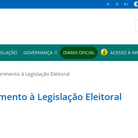
A-
A
A+
p
ISLAÇÃO
GOVERNANÇA
DIÁRIO OFICIAL
ACESSO À I
mento à Legislação Eleitoral
to à Legislação Eleitoral