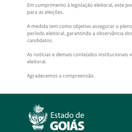
Em cumprimento à legislação eleitoral, este po
para as eleições.
A medida tem como objetivo assegurar o pleno
período eleitoral, garantindo a observância do
candidatos.
As notícias e demais conteúdos institucionais 
eleitoral.
Agradecemos a compreensão.