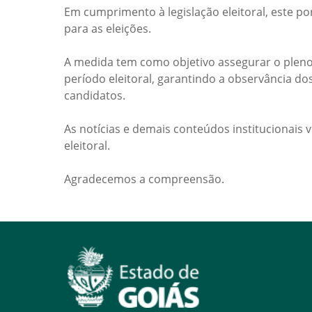
Em cumprimento à legislação eleitoral, este po
para as eleições.
A medida tem como objetivo assegurar o pleno
período eleitoral, garantindo a observância do
candidatos.
As notícias e demais conteúdos institucionais 
eleitoral.
Agradecemos a compreensão.