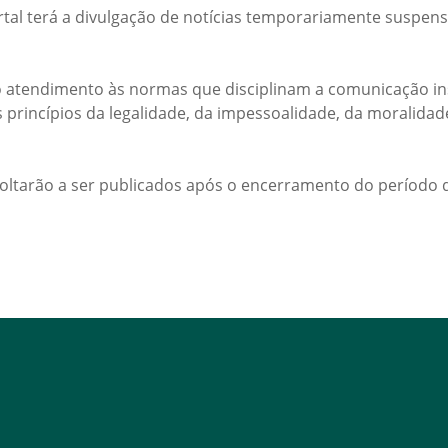
rtal terá a divulgação de notícias temporariamente suspens
 atendimento às normas que disciplinam a comunicação ins
s princípios da legalidade, da impessoalidade, da moralida
voltarão a ser publicados após o encerramento do período d