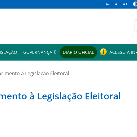
A-
A
A+
p
ISLAÇÃO
GOVERNANÇA
DIÁRIO OFICIAL
ACESSO À I
mento à Legislação Eleitoral
to à Legislação Eleitoral