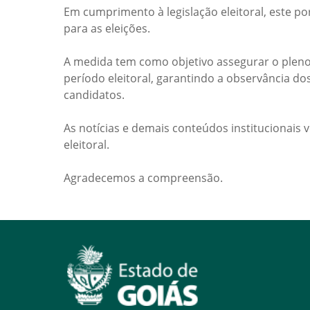
Em cumprimento à legislação eleitoral, este po
para as eleições.
A medida tem como objetivo assegurar o pleno
período eleitoral, garantindo a observância do
candidatos.
As notícias e demais conteúdos institucionais 
eleitoral.
Agradecemos a compreensão.