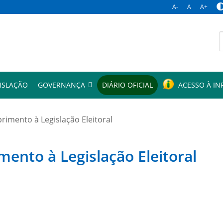
A-
A
A+
p
ISLAÇÃO
GOVERNANÇA
DIÁRIO OFICIAL
ACESSO À I
mento à Legislação Eleitoral
to à Legislação Eleitoral