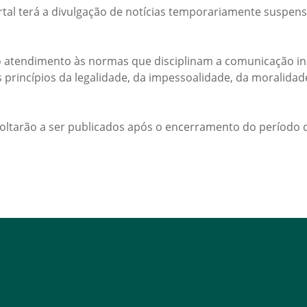
rtal terá a divulgação de notícias temporariamente suspens
 atendimento às normas que disciplinam a comunicação ins
s princípios da legalidade, da impessoalidade, da moralida
voltarão a ser publicados após o encerramento do período d