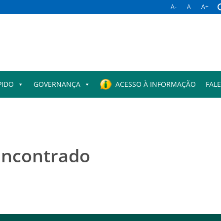
A-
A
A+
PIDO
GOVERNANÇA
ACESSO À INFORMAÇÃO
FAL
encontrado