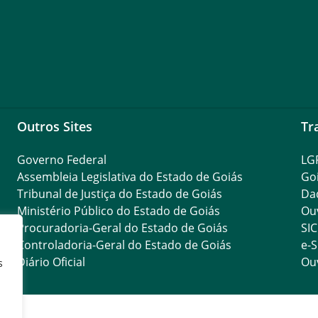
Outros Sites
Tr
Governo Federal
LG
Assembleia Legislativa do Estado de Goiás
Go
Tribunal de Justiça do Estado de Goiás
Da
Ministério Público do Estado de Goiás
Ouv
Procuradoria-Geral do Estado de Goiás
SIC
Controladoria-Geral do Estado de Goiás
e-S
Diário Oficial
Ouv
s