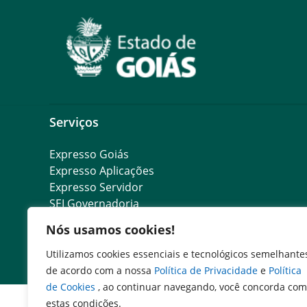
Serviços
Expresso Goiás
Expresso Aplicações
Expresso Servidor
SEI Governadoria
Cadastro de Autoridades
Nós usamos cookies!
Escola de Governo
Agenda de Autoridades
Utilizamos cookies essenciais e tecnológicos semelhante
de acordo com a nossa
Política de Privacidade
e
Política
de Cookies
, ao continuar navegando, você concorda com
estas condições.