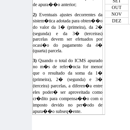
SET
de apura��o anterior;
OUT
NOV
2)
Eventuais ajustes decorrentes da
sistem�tica adotada para obten��o
DEZ
do valor da 1� (primeira), da 2�
(segunda) e da 3� (terceiras)
parcelas devem ser efetuados por
ocasi�o do pagamento da 4�
(quarta) parcela.
3)
Quando o total do ICMS apurado
no m�s de refer�ncia for menor
que o resultado da soma da 1�
(primeira), 2� (segunda) e 3�
(terceira) parcelas, a diferen�a entre
eles poder� ser aproveitada como
cr�dito para compensa��o com o
imposto devido no per�odo de
apura��o subseq�ente.