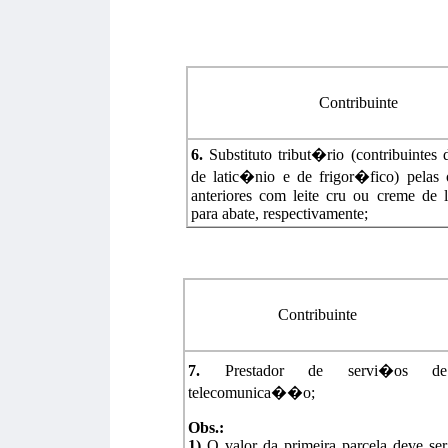
Contribuinte
6.
Substituto tribut�rio (contribuintes 
de latic�nio e de frigor�fico) pela
anteriores com leite cru ou creme de l
para abate, respectivamente;
Contribuinte
7.
Prestador de servi�os de
telecomunica��o;
Obs.:
1)
O valor da primeira parcela deve ser