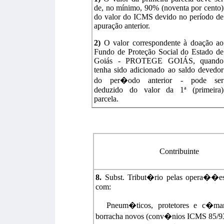
de, no mínimo, 90% (noventa por cento)
do valor do ICMS devido no período de
apuração anterior.
2)
O valor correspondente à doação ao
Fundo de Proteção Social do Estado de
Goiás - PROTEGE GOIÁS, quando
tenha sido adicionado ao saldo devedor
do per�odo anterior - pode ser
deduzido do valor da 1ª (primeira)
parcela.
Contribuinte
8.
Subst. Tribut�rio pelas opera��es 
com:
Pneum�ticos, protetores e c�mar
borracha novos (conv�nios ICMS 85/93