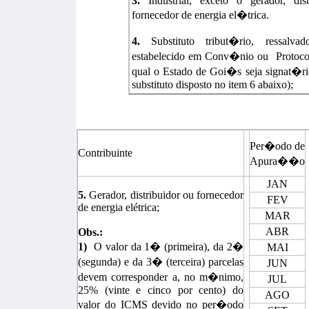
3.
Industrial, exceto o gerador, dist
fornecedor de energia el�trica.
4.
Substituto tribut�rio, ressalva
estabelecido em Conv�nio ou Protoc
qual o Estado de Goi�s seja signat�ri
substituto disposto no item 6 abaixo);
Per�odo de
Contribuinte
Apura��o
JAN
5.
Gerador, distribuidor ou fornecedor
FEV
de energia elétrica;
MAR
ABR
Obs.:
1)
O valor da 1� (primeira), da 2�
MAI
(segunda) e da 3� (terceira) parcelas
JUN
devem corresponder a, no m�nimo,
JUL
25% (vinte e cinco por cento) do
AGO
valor do ICMS devido no per�odo