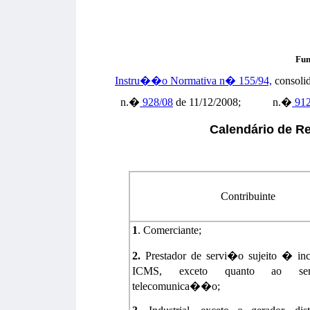
Fun
Instru��o Normativa n� 155/94,
consoli
n.�
928/08
de 11/12/2008;
n.�
912
Calendário de R
Contribuinte
1
. Comerciante;
2.
Prestador de servi�o sujeito � in
ICMS, exceto quanto ao se
telecomunica��o;