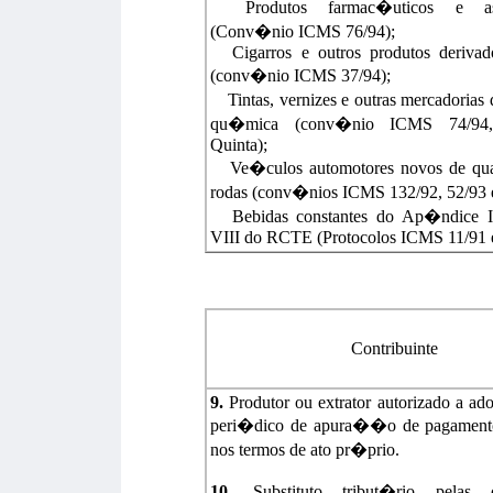
Produtos farmac�uticos e ass
(Conv�nio ICMS 76/94);
Cigarros e outros produtos deriva
(conv�nio ICMS 37/94);
Tintas, vernizes e outras mercadorias
qu�mica (conv�nio ICMS 74/94,
Quinta);
Ve�culos automotores novos de qua
rodas (conv�nios ICMS 132/92, 52/93 e
Bebidas constantes do Ap�ndice 
VIII do RCTE (Protocolos ICMS 11/91 e
Contribuinte
9.
Produtor ou extrator autorizado a ad
peri�dico de apura��o de pagamen
nos termos de ato pr�prio.
10.
Substituto tribut�rio pelas