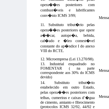
opera��es posteriores com
combust�veis e lubrificantes
conv�nio ICMS 3/99;
Mensa
11. Substituto tribut�rio pelas
opera��es posteriores que opere
a��car, autope�a, bebida,
cal�ado e �leo comest�vel
constante do ap�ndice I do anexo
VIII do RCTE.
12. Microempresa (Lei 13.270/98).
13. Industrial enquadrado no
FOMENTAR ( na parte
Mensa
correspondente aos 30% do ICMS
devido)
14. Substituto tribut�rio
estabelecido em outro Estado,
pelas opera��es posteriores com
Mensa
telhas, cumeeiras e caixas d’�gua
de cimento, amianto e fibrocimento
(protocolos ICMS 32/92, 44/92 e