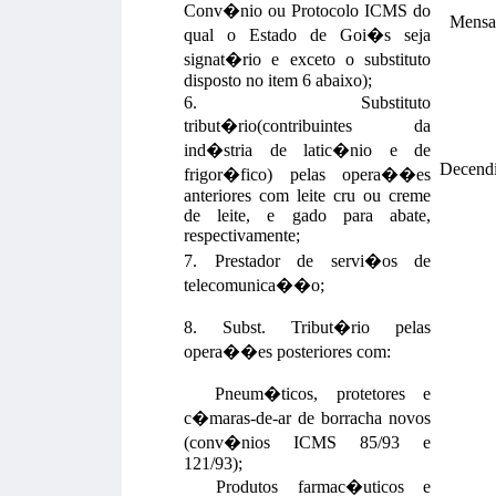
Conv�nio ou Protocolo ICMS do
Mensa
qual o Estado de Goi�s seja
signat�rio e exceto o substituto
disposto no item 6 abaixo);
6. Substituto
tribut�rio(contribuintes da
ind�stria de latic�nio e de
Decendi
frigor�fico) pelas opera��es
anteriores com leite cru ou creme
de leite, e gado para abate,
respectivamente;
7. Prestador de servi�os de
telecomunica��o;
8. Subst. Tribut�rio pelas
opera��es posteriores com:
Pneum�ticos, protetores e
c�maras-de-ar de borracha novos
(conv�nios ICMS 85/93 e
121/93);
Produtos farmac�uticos e