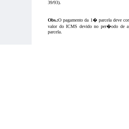
39/93).
Obs.:
O pagamento da 1� parcela deve cor
valor do ICMS devido no per�odo de ap
parcela.