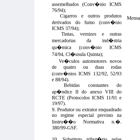
assemelhados (Conv�nio ICMS
76/94);
Cigarros e outros produtos
Mensa
derivados do fumo (conv�nio
ICMS 37/94);
Tintas, vernizes e outras
mercadorias da ind�stria
qu�mica (conv�nio ICMS
74/94, Cl�usula Quinta);
Ve�culos automotores novos
de quatro ou duas rodas
(conv�nios ICMS 132/92, 52/93
e 88/94).
Bebidas constantes do
ap�ndice II do anexo VIII do
RCTE (Protocolos ICMS 11/91 e
19/97).
9. Produtor ou extrator enquadrado
no regime especial previsto na
Instru��o Normativa n.�.
380/99-GSF.
10. Substituto tribut�rio pelas