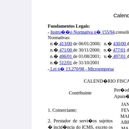
Calend
Fundamentos Legais:
-
Instru��o Normativa n� 155/94,
consol
Normativas:
n.�
413/00
de 06/01/2000; n.�
430/00
d
n.�
471/00
de 30/11/2000; n.�
477/01
d
n.�
496/01
de 01/08/2001; n.�
497/01
d
n.�
512/01
de 31/10/2001
-
Lei n� 13.270/98 - Microempresa
CALEND�RIO FISCA
Per�od
Contribuinte
Apura
JA
1. Comerciante;
FE
MA
2. Prestador de servi�os sujeitos
AB
� incid�ncia do ICMS, exceto os
MA