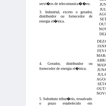
servi�os de telecomunica��es;
JU
JU
3. Industrial, exceto o gerador,
AG
distribuidor ou fornecedor de
SE
energia el�trica.
OU
NO
DE
DEZ/
JAN/
FEV/
MAR/
ABR/
4. Gerador, distribuidor ou
MAI/
fornecedor de energia el�trica;
JUN/
JUL/
AGO/
SET/
OUT/
NOV/
5. Substituto tribut�rio, ressalvado
o prazo estabelecido em