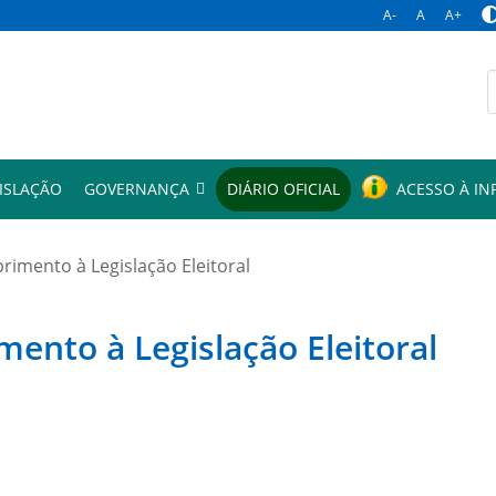
A-
A
A+
p
ISLAÇÃO
GOVERNANÇA
DIÁRIO OFICIAL
ACESSO À I
mento à Legislação Eleitoral
to à Legislação Eleitoral