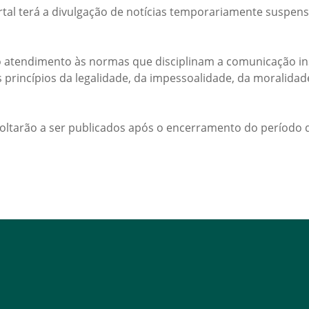
rtal terá a divulgação de notícias temporariamente suspens
 atendimento às normas que disciplinam a comunicação ins
s princípios da legalidade, da impessoalidade, da moralida
voltarão a ser publicados após o encerramento do período d