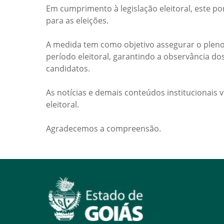
Em cumprimento à legislação eleitoral, este po
para as eleições.
A medida tem como objetivo assegurar o pleno
período eleitoral, garantindo a observância do
candidatos.
As notícias e demais conteúdos institucionais 
eleitoral.
Agradecemos a compreensão.