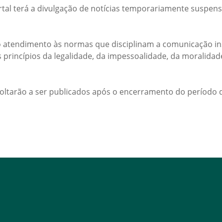
rtal terá a divulgação de notícias temporariamente suspens
 atendimento às normas que disciplinam a comunicação ins
s princípios da legalidade, da impessoalidade, da moralida
voltarão a ser publicados após o encerramento do período d