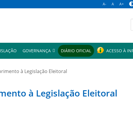
A-
A
A+
p
ISLAÇÃO
GOVERNANÇA
DIÁRIO OFICIAL
ACESSO À I
mento à Legislação Eleitoral
to à Legislação Eleitoral