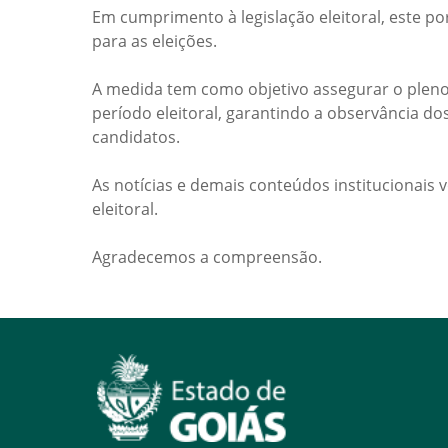
Em cumprimento à legislação eleitoral, este po
para as eleições.
A medida tem como objetivo assegurar o pleno
período eleitoral, garantindo a observância do
candidatos.
As notícias e demais conteúdos institucionais 
eleitoral.
Agradecemos a compreensão.