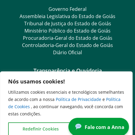
Governo Federal
Assembleia Legislativa do Estado de Goiás
Tribunal de Justiça do Estado de Goiás
Ministério Público do Estado de Goiás
Procuradoria-Geral do Estado de Goiás
Controladoria-Geral do Estado de Goiás
Diário Oficial
Transparência e Ouvidoria
Nós usamos cookies!
LGPD
Goiás Transparência
Utilizamos cookies essenciais e tecnológicos semelhantes
Dados Abertos Goiás
de acordo com a nossa
Política de Privacidade
e
Política
e-SIC – Serviço Eletrônico de Informação ao Cidadão
de Cookies
, ao continuar navegando, você concorda com
SIC – Serviço de Informação ao Cidadão
estas condições.
Ouvidoria Setorial (Expresso)
Fale com a Anna
Ouvidoria Setorial (Presencial)
Redefinir Cookies
Concordo