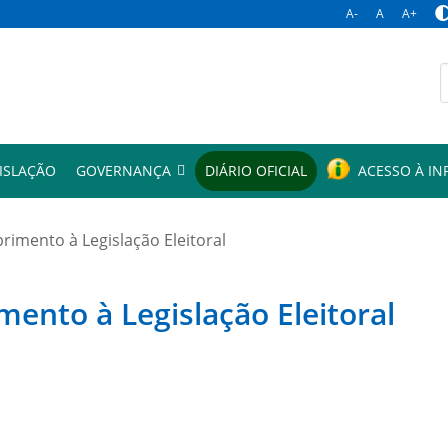
A-
A
A+
p
ISLAÇÃO
GOVERNANÇA
DIÁRIO OFICIAL
ACESSO À I
mento à Legislação Eleitoral
to à Legislação Eleitoral