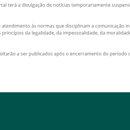
rtal terá a divulgação de notícias temporariamente suspens
 atendimento às normas que disciplinam a comunicação ins
s princípios da legalidade, da impessoalidade, da moralida
voltarão a ser publicados após o encerramento do período d