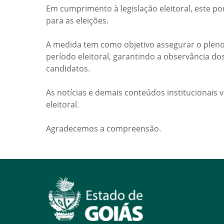
Em cumprimento à legislação eleitoral, este po
para as eleições.
A medida tem como objetivo assegurar o pleno
período eleitoral, garantindo a observância do
candidatos.
As notícias e demais conteúdos institucionais 
eleitoral.
Agradecemos a compreensão.