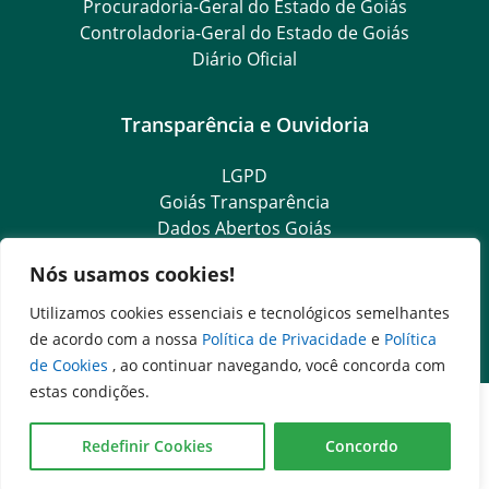
Procuradoria-Geral do Estado de Goiás
Controladoria-Geral do Estado de Goiás
Diário Oficial
Transparência e Ouvidoria
LGPD
Goiás Transparência
Dados Abertos Goiás
SIC – Serviço de Informação ao Cidadão
Nós usamos cookies!
e-SIC – Serviço Eletrônico de Informação ao Cidadão
Ouvidoria Setorial (Expresso)
Utilizamos cookies essenciais e tecnológicos semelhantes
Ouvidoria Setorial (Presencial)
de acordo com a nossa
Política de Privacidade
e
Política
de Cookies
, ao continuar navegando, você concorda com
estas condições.
Redefinir Cookies
Concordo