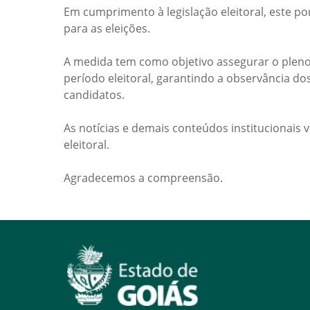
Em cumprimento à legislação eleitoral, este po
para as eleições.
A medida tem como objetivo assegurar o pleno
período eleitoral, garantindo a observância do
candidatos.
As notícias e demais conteúdos institucionais 
eleitoral.
Agradecemos a compreensão.