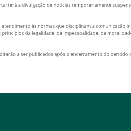
rtal terá a divulgação de notícias temporariamente suspens
 atendimento às normas que disciplinam a comunicação ins
s princípios da legalidade, da impessoalidade, da moralida
voltarão a ser publicados após o encerramento do período d