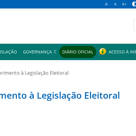
A-
A
A+
p
ISLAÇÃO
GOVERNANÇA
DIÁRIO OFICIAL
ACESSO À I
mento à Legislação Eleitoral
to à Legislação Eleitoral