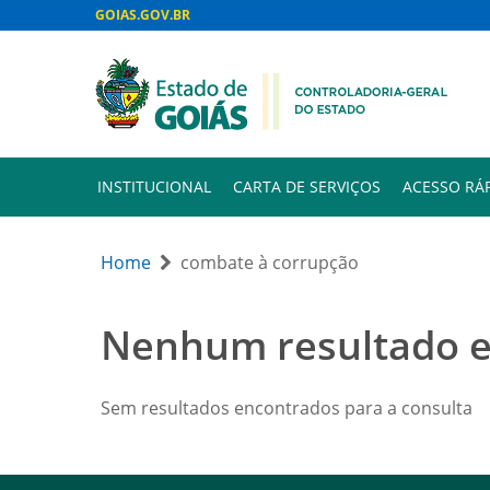
GOIAS.GOV.BR
INSTITUCIONAL
CARTA DE SERVIÇOS
ACESSO RÁ
Home
combate à corrupção
Nenhum resultado 
Sem resultados encontrados para a consulta