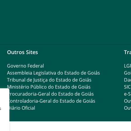
Outros Sites
Tr
Governo Federal
LG
Assembleia Legislativa do Estado de Goiás
Go
Tribunal de Justiça do Estado de Goiás
Da
Ministério Público do Estado de Goiás
SIC
Procuradoria-Geral do Estado de Goiás
e-S
Controladoria-Geral do Estado de Goiás
Ouv
Diário Oficial
Ouv
s