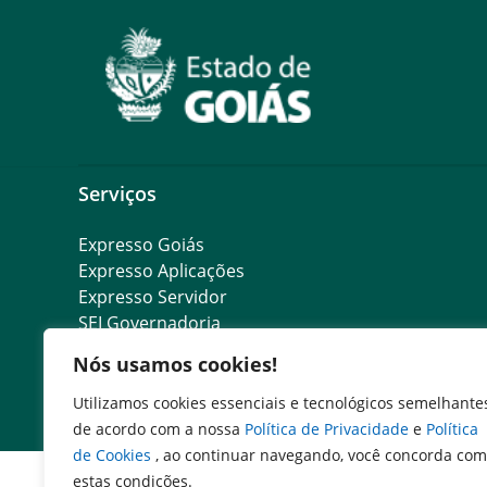
Serviços
Expresso Goiás
Expresso Aplicações
Expresso Servidor
SEI Governadoria
Cadastro de Autoridades
Nós usamos cookies!
Escola de Governo
Agenda de Autoridades
Utilizamos cookies essenciais e tecnológicos semelhante
de acordo com a nossa
Política de Privacidade
e
Política
de Cookies
, ao continuar navegando, você concorda com
estas condições.