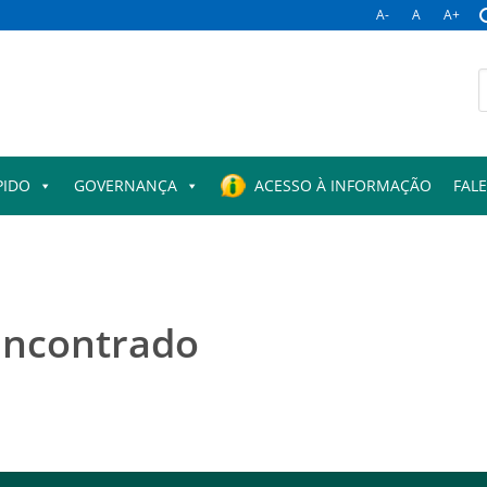
A-
A
A+
B
p
PIDO
GOVERNANÇA
ACESSO À INFORMAÇÃO
FAL
encontrado