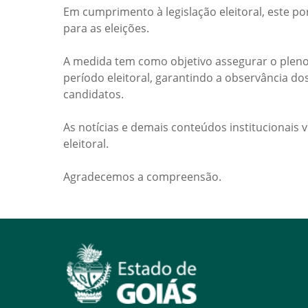
Em cumprimento à legislação eleitoral, este po
para as eleições.
A medida tem como objetivo assegurar o pleno
período eleitoral, garantindo a observância do
candidatos.
As notícias e demais conteúdos institucionais 
eleitoral.
Agradecemos a compreensão.