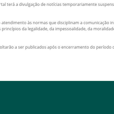
rtal terá a divulgação de notícias temporariamente suspens
 atendimento às normas que disciplinam a comunicação ins
s princípios da legalidade, da impessoalidade, da moralida
voltarão a ser publicados após o encerramento do período d