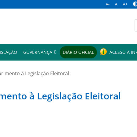
A-
A
A+
p
ISLAÇÃO
GOVERNANÇA
DIÁRIO OFICIAL
ACESSO À I
mento à Legislação Eleitoral
to à Legislação Eleitoral